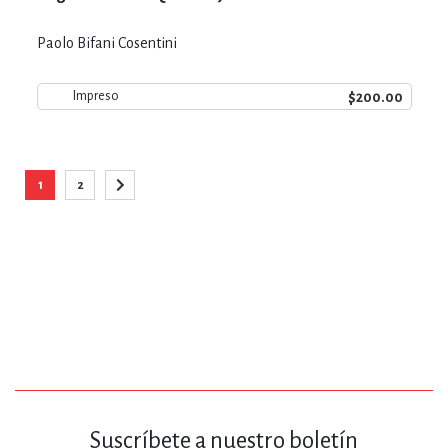
Paolo Bifani Cosentini
$200.00
Impreso
Página
1
2
Está viendo la página
Página
Página
Siguiente
Suscríbete a nuestro boletín