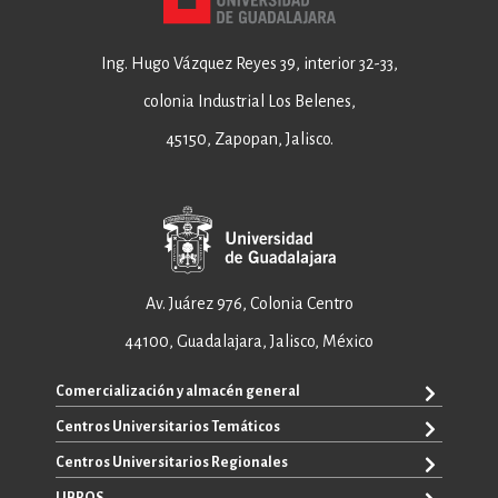
Ing. Hugo Vázquez Reyes 39, interior 32-33,
colonia Industrial Los Belenes,
45150, Zapopan, Jalisco.
Av. Juárez 976, Colonia Centro
44100, Guadalajara, Jalisco, México
Comercialización y almacén general
Centros Universitarios Temáticos
+52 33 3640 6326
+52 33 3640 4595
Centros Universitarios Regionales
CUAAD
contacto@editorial.udg.mx
CUCEA