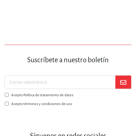
Suscríbete a nuestro boletín
Suscríbase
a
Acepto Política de tratamiento de datos
nuestro
boletín:
Acepto términos y condiciones de uso
Síguenos en redes sociales