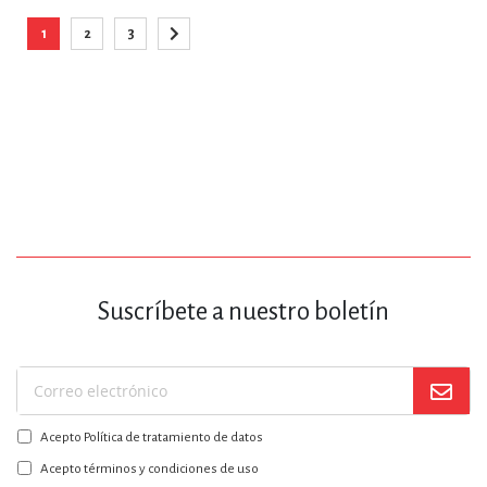
Página
1
2
3
Está viendo la página
Página
Página
Página
Siguiente
Suscríbete a nuestro boletín
Suscríbase
a
Acepto Política de tratamiento de datos
nuestro
boletín:
Acepto términos y condiciones de uso