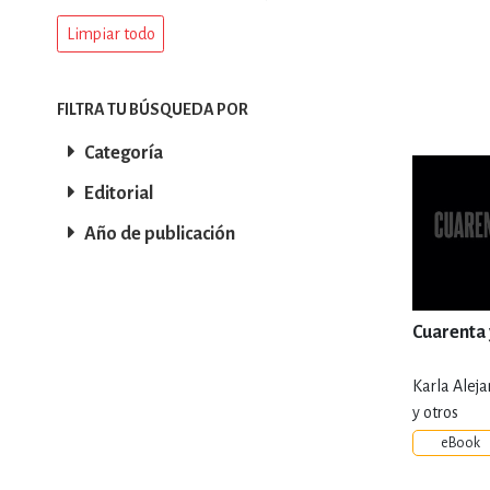
Limpiar todo
DEPORTES Y ACT
FILTRA TU BÚSQUEDA POR
ECONO
Categoría
Editorial
ESTILOS DE VIDA
Año de publicación
FILOSOFÍA
Cuarenta
Karla Aleja
INFANTILES, JUVE
y otros
eBook