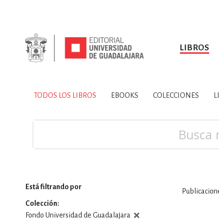
LIBROS
SOBRE NOSOTROS
TODOS LOS LIBROS
HISTORIA
EBOOKS
VINCULA
LIBRO
ARTES
BIO
TODOS LOS LIBROS
EBOOKS
COLECCIONES
L
CIENCIAS DE LA TI
Buscar
Está filtrando por
Publicacio
CONSULTA, IN
Colección
Fondo Universidad de Guadalajara