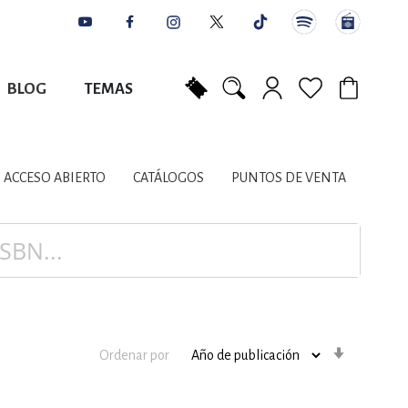
BLOG
TEMAS
Mi carrito
NES
AUTORES
CATÁLOGOS
COLABORADORES
PUNTOS DE VENTA
CONTACTO
IOS LITERARIOS
ACCESO ABIERTO
CATÁLOGOS
PUNTOS DE VENTA
NTE, PLANIFICACIÓN
A
Orden
Ordenar por
ascenden
DISCIPLINARES