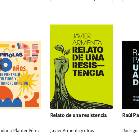
ENCIAS
MEDICINA, ENFERM
ICA, LIBROS DE CÓMICS, DIBU
 RELACIONES Y DESARROLLO P
SOCIEDAD Y CIENCIAS SOCIALE
OLOGÍA, INGENIERÍA, AGRICU
Relato de una resistencia
Raúl Pa
ndrina Planter Pérez
Javier Armenta y otros
Rodrigo 