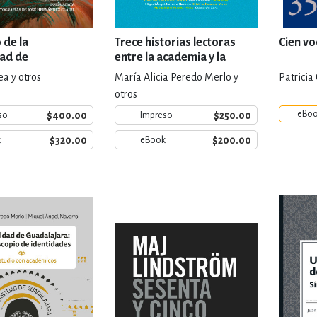
 de la
Trece historias lectoras
Cien v
dad de
entre la academia y la
ara
ficción
ea y otros
María Alicia Peredo Merlo y
Patricia
otros
eBo
$400.00
$250.00
so
Impreso
$320.00
$200.00
k
eBook