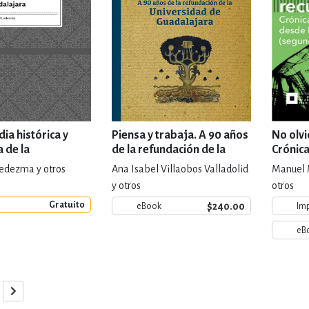
ia histórica y
Piensa y trabaja. A 90 años
No olvi
a de la
de la refundación de la
Crónica
dad de
Universidad de
desde l
Ledezma y otros
Ana Isabel Villaobos Valladolid
Manuel 
ara
Guadalajara
(segun
y otros
otros
Gratuito
$240.00
eBook
Im
eB
gina
o la página
ina
Página
Siguiente