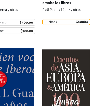
amaba los libros
orrea y otros
Raúl Padilla López y otros
eBook
Gratuito
$400.00
preso
$320.00
ook