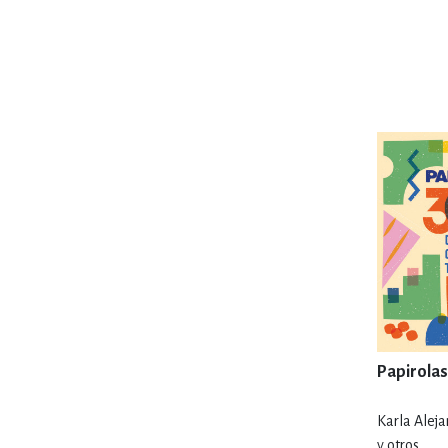
MATEMÁTICAS Y CI
NOVELA GRÁF
SALUD,
TECN
Papirolas
Karla Aleja
y otros