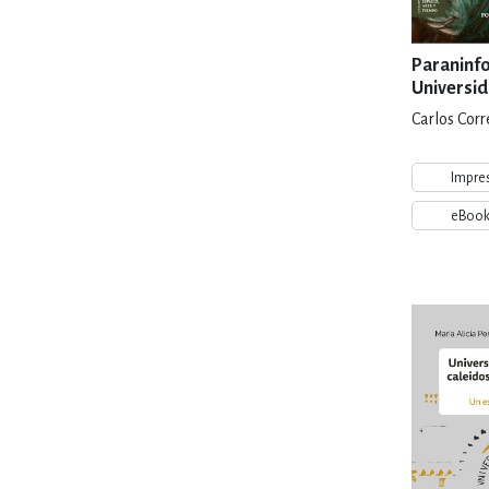
Paraninfo
Universi
Guadalaj
Carlos Corr
Impre
eBoo