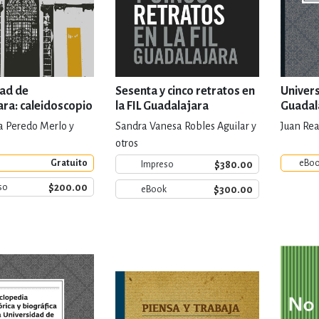
dad de
Sesenta y cinco retratos en
Univer
ra: caleidoscopio
la FIL Guadalajara
Guadala
dades
históri
ia Peredo Merlo y
Sandra Vanesa Robles Aguilar y
Juan Re
otros
Gratuito
eBo
$380.00
Impreso
$200.00
so
$300.00
eBook