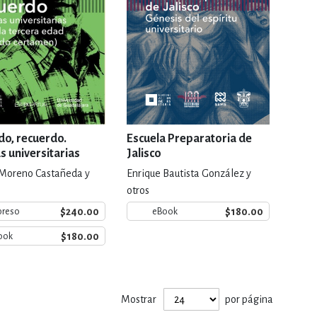
do, recuerdo.
Escuela Preparatoria de
s universitarias
Jalisco
a tercera edad
Moreno Castañeda y
Enrique Bautista González y
do certamen)
otros
$240.00
$180.00
preso
eBook
$180.00
ook
Mostrar
por página