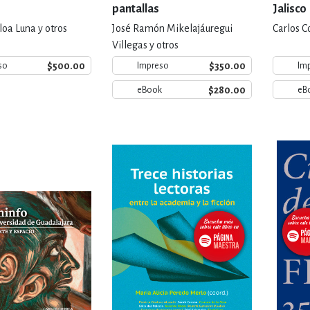
pantallas
Jalisco
lloa Luna y otros
José Ramón Mikelajáuregui
Carlos C
Villegas y otros
$500.00
$350.00
so
Impreso
Im
$280.00
eBook
eB