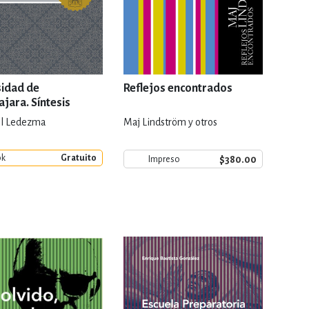
sidad de
Reflejos encontrados
jara. Síntesis
ca
al Ledezma
Maj Lindström y otros
ok
Gratuito
$380.00
Impreso