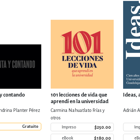
IVIDADES DE OCIO AL AIRE LIB
MÍA, FINANZAS, EMPRESA Y G
, AFICIONES Y OCIO
FICCIÓN
 Y RELIGIÓN
HISTORIA Y A
 y contando
101 lecciones de vida que
Ideas, 
aprendí en la universidad
ndrina Planter Pérez
Carmina Nahuatlato Frías y
Adrián A
NILES Y DIDÁCTICOS
LENGUA
otros
Gratuito
$250.00
Impreso
Im
$180.00
eBook
eB