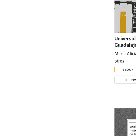
Universi
Guadalaja
de identi
María Alic
otros
eBook
Impre