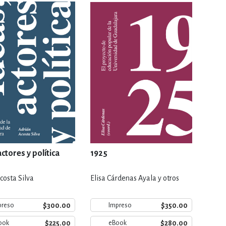
RE
DERECHO
ESTIÓN
 Y TEMAS AFINES
RQUEOLOGÍA
actores y política
1925
costa Silva
Elisa Cárdenas Ayala y otros
JE Y LINGÜÍSTICA
$300.00
$350.00
preso
Impreso
$225.00
$280.00
ook
eBook