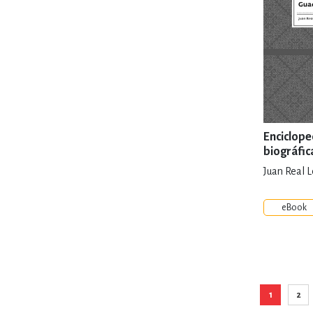
Encicloped
biográfic
Universi
Juan Real 
Guadalaj
eBook
Pá
1
2
Está viend
Pág