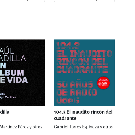
ERÍA, VETERINARIA
JOS ANIMADOS
ERSONAL
S
LTURA
dilla
104.3 El inaudito rincón del
cuadrante
Martínez Pérez y otros
Gabriel Torres Espinoza y otros