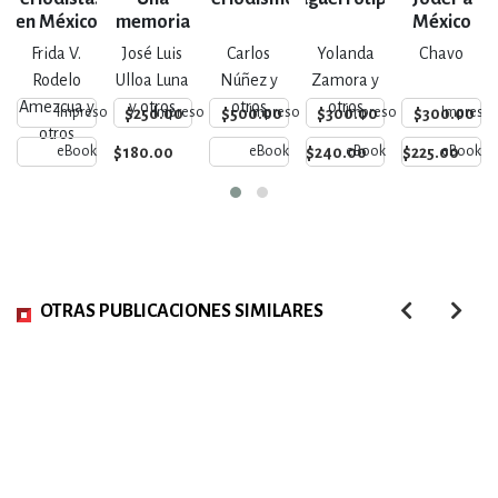
en México
memoria
México
hoy
viva con
Frida V.
José Luis
Carlos
Yolanda
Chavo
futuro
Rodelo
Ulloa Luna
Núñez y
Zamora y
Amezcua y
y otros
otros
otros
$250.00
$500.00
$300.00
$300.00
Impreso
Impreso
Impreso
Impreso
Impreso
otros
$180.00
$240.00
$225.00
eBook
eBook
eBook
eBook
OTRAS PUBLICACIONES SIMILARES