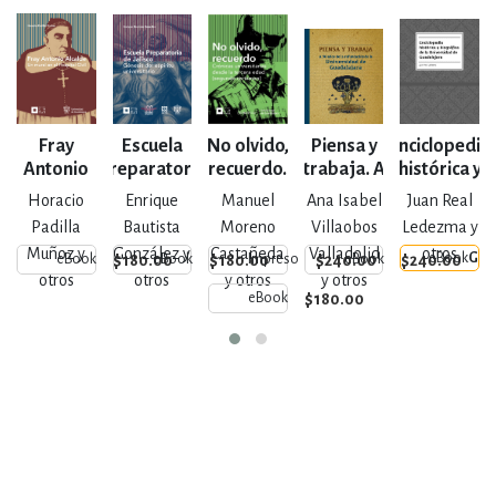
Fray
Escuela
No olvido,
Piensa y
Enciclopedia
U
Antonio
Preparatoria
recuerdo.
trabaja. A
histórica y
Alcalde
de Jalisco
Crónicas
90 años de
biográfica
G
Horacio
Enrique
Manuel
Ana Isabel
Juan Real
universitarias
la
de la
Padilla
Bautista
Moreno
Villaobos
Ledezma y
desde la
refundación
Universidad
Muñoz y
González y
Castañeda
Valladolid
otros
eBook
Gra
$180.00
$180.00
$240.00
$240.00
eBook
eBook
Impreso
eBook
tercera edad
de la
de
otros
otros
y otros
y otros
(segundo
Universidad
Guadalajara
$180.00
eBook
certamen)
de
Guadalajara