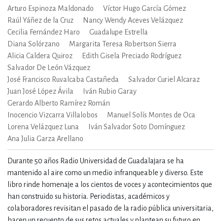
Arturo Espinoza Maldonado
Víctor Hugo García Gómez
Raúl Yáñez de la Cruz
Nancy Wendy Aceves Velázquez
Cecilia Fernández Haro
Guadalupe Estrella
Diana Solórzano
Margarita Teresa Robertson Sierra
Alicia Caldera Quiroz
Edith Gisela Preciado Rodríguez
Salvador De León Vázquez
José Francisco Ruvalcaba Castañeda
Salvador Curiel Alcaraz
Juan José López Ávila
Iván Rubio Garay
Gerardo Alberto Ramírez Román
Inocencio Vizcarra Villalobos
Manuel Solís Montes de Oca
Lorena Velázquez Luna
Iván Salvador Soto Domínguez
Ana Julia Garza Arellano
Durante 50 años Radio Universidad de Guadalajara se ha
mantenido al aire como un medio infranqueable y diverso. Este
libro rinde homenaje a los cientos de voces y acontecimientos que
han construido su historia. Periodistas, académicos y
colaboradores revisitan el pasado de la radio pública universitaria,
hacen un recuento de sus retos actuales y plantean su futuro en