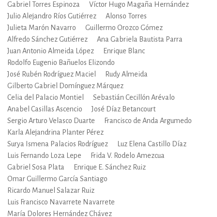
Gabriel Torres Espinoza
Víctor Hugo Magaña Hernández
Julio Alejandro Ríos Gutiérrez
Alonso Torres
Julieta Marón Navarro
Guillermo Orozco Gómez
Alfredo Sánchez Gutiérrez
Ana Gabriela Bautista Parra
Juan Antonio Almeida López
Enrique Blanc
Rodolfo Eugenio Bañuelos Elizondo
José Rubén Rodríguez Maciel
Rudy Almeida
Gilberto Gabriel Domínguez Márquez
Celia del Palacio Montiel
Sebastián Cecillón Arévalo
Anabel Casillas Ascencio
José Díaz Betancourt
Sergio Arturo Velasco Duarte
Francisco de Anda Argumedo
Karla Alejandrina Planter Pérez
Surya Ismena Palacios Rodríguez
Luz Elena Castillo Díaz
Luis Fernando Loza Lepe
Frida V. Rodelo Amezcua
Gabriel Sosa Plata
Enrique E. Sánchez Ruiz
Omar Guillermo García Santiago
Ricardo Manuel Salazar Ruiz
Luis Francisco Navarrete Navarrete
María Dolores Hernández Chávez