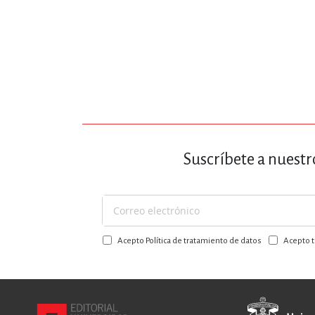
Suscríbete a nuestr
Suscríbase
a
Acepto Política de tratamiento de datos
Acepto t
nuestro
boletín: