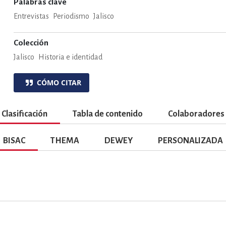
Palabras clave
ENCIAS
MEDICINA, ENFERM
Entrevistas
Periodismo
Jalisco
Colección
ICA, LIBROS DE CÓMICS, DIBU
Jalisco
Historia e identidad
CÓMO CITAR
 RELACIONES Y DESARROLLO P
Clasificación
Tabla de contenido
Colaboradores
SOCIEDAD Y CIENCIAS SOCIALE
BISAC
THEMA
DEWEY
PERSONALIZADA
OLOGÍA, INGENIERÍA, AGRICU