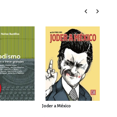
Joder a México
Érase
Ude