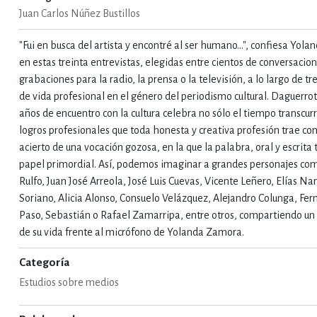
Juan Carlos Núñez Bustillos
IVIDADES DE OCIO AL AIRE LIB
"Fui en busca del artista y encontré al ser humano...", confiesa Yo
en estas treinta entrevistas, elegidas entre cientos de conversacion
grabaciones para la radio, la prensa o la televisión, a lo largo de t
MÍA, FINANZAS, EMPRESA Y G
de vida profesional en el género del periodismo cultural. Daguerrot
años de encuentro con la cultura celebra no sólo el tiempo transcurr
logros profesionales que toda honesta y creativa profesión trae con
acierto de una vocación gozosa, en la que la palabra, oral y escrita 
, AFICIONES Y OCIO
FICCIÓN
papel primordial. Así, podemos imaginar a grandes personajes co
Rulfo, Juan José Arreola, José Luis Cuevas, Vicente Leñero, Elías Na
Soriano, Alicia Alonso, Consuelo Velázquez, Alejandro Colunga, Fer
 Y RELIGIÓN
HISTORIA Y A
Paso, Sebastián o Rafael Zamarripa, entre otros, compartiendo 
de su vida frente al micrófono de Yolanda Zamora.
Categoría
NILES Y DIDÁCTICOS
LENGUA
Estudios sobre medios