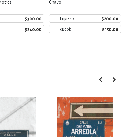
 otros
Chavo
Falcón
$300.00
$200.00
Impreso
$240.00
$150.00
eBook