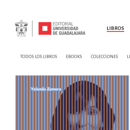
LIBROS
SOBRE NOSOTROS
TODOS LOS LIBROS
HISTORIA
EBOOKS
VINCULA
LIBRO
ARTES
BIO
TODOS LOS LIBROS
EBOOKS
COLECCIONES
L
CIENCIAS DE LA TI
CONSULTA, IN