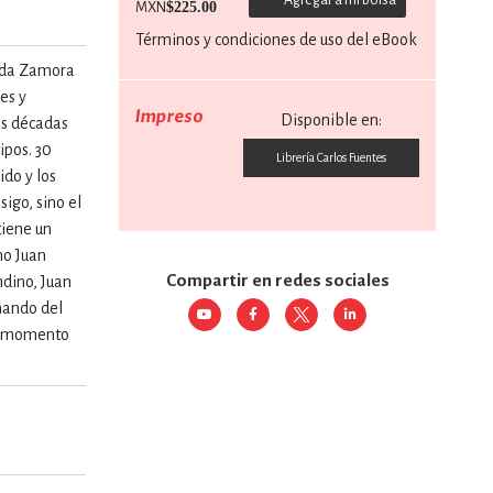
$225.00
MXN
Términos y condiciones de uso del eBook
RE
DERECHO
landa Zamora
es y
Impreso
Disponible en:
res décadas
ESTIÓN
ipos. 30
Librería Carlos Fuentes
ido y los
sigo, sino el
tiene un
 Y TEMAS AFINES
mo Juan
Compartir en redes sociales
ndino, Juan
nando del
RQUEOLOGÍA
un momento
JE Y LINGÜÍSTICA