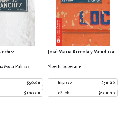
Sánchez
José María Arreola y Mendoza
Guil
cío Mota Palmas
Alberto Soberanis
Juan 
$50.00
$50.00
Impreso
$100.00
$100.00
eBook