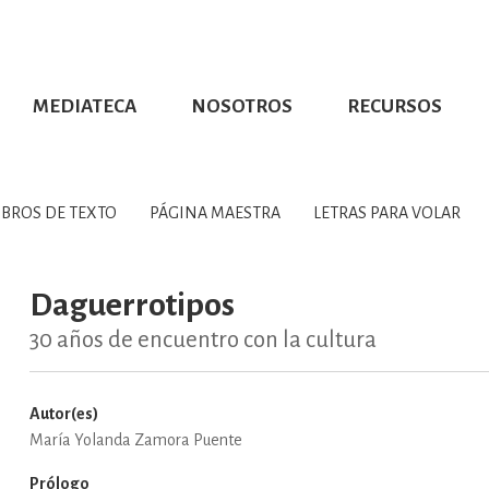
MEDIATECA
NOSOTROS
RECURSOS
CIÓN UDG
S DE TEXTO
PROMOCIONALES
DISTINCIONES
PUBLICACIONES RED UNIVERSITARIA
CONVOCATORIAS
NUMERALIA
CÓMO LEER EBOOKS
DIRECTORIO
COLECCIO
GRAFÍAS, LITERATURA Y ESTUD
IBROS DE TEXTO
PÁGINA MAESTRA
LETRAS PARA VOLAR
ERRA, GEOGRAFÍA, MEDIOAMBIE
Daguerrotipos
30 años de encuentro con la cultura
COMPUTACIÓN E INFORMÁTIC
Autor(es)
María Yolanda Zamora Puente
FORMACIÓN Y MATERIAS INTER
Prólogo