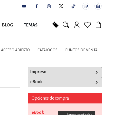
BLOG
TEMAS
Mi carrito
NES
AUTORES
CATÁLOGOS
COLABORADORES
PUNTOS DE VENTA
CONTACTO
IOS LITERARIOS
ACCESO ABIERTO
CATÁLOGOS
PUNTOS DE VENTA
NTE, PLANIFICACIÓN
Impreso
eBook
A
Opciones de compra
DISCIPLINARES
eBook
Agregar a mi bolsa