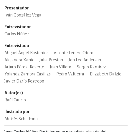
Presentador
Iván González Vega
Entrevistador
Carlos Núñez
Entrevistado
Miguel Ángel Bastenier
Vicente Leñero Otero
Alejandra Xanic
Julia Preston
Jon Lee Anderson
Arturo Pérez–Reverte
Juan Villoro
Sergio Ramírez
Yolanda Zamora Casillas
Pedro Valtierra
Elizabeth Dalziel
Javier Darío Restrepo
Autor(es)
Raúl Cancio
Ilustrado por
Moisés Schiaffino
Juan Carlos Núñez Bustillos es un periodista alejado del