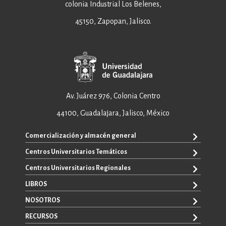
colonia Industrial Los Belenes,
45150, Zapopan, Jalisco.
Av. Juárez 976, Colonia Centro
44100, Guadalajara, Jalisco, México
Comercialización y almacén general
Centros Universitarios Temáticos
+52 33 3640 6326
+52 33 3640 4595
Centros Universitarios Regionales
CUAAD
contacto@editorial.udg.mx
CUCEA
LIBROS
CUALTOS
ventas@editorial.udg.mx
CUCS
CUCHAPALA
NOSOTROS
WhatsApp: +52 33 1433 6869
TODOS LOS LIBROS
CUCBA
CUCIÉNEGA
E-BOOKS
RECURSOS
CUCEI
SOBRE NOSOTROS
CUCOSTA