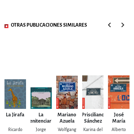
OTRAS PUBLICACIONES SIMILARES
La Jirafa
La
Mariano
Prisciliano
José
Penitenciaría
Azuela
Sánchez
María
de Escobedo
Arreola y
Ricardo
Jorge
Wolfgang
Karina del
Alberto
Mendoza