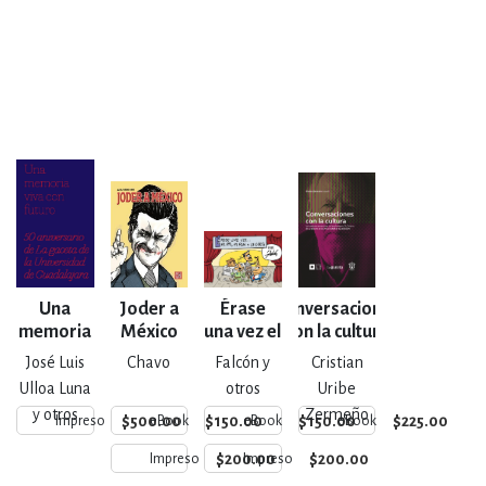
Una
Joder a
Érase
Conversaciones
memoria
México
una vez el
con la cultura
viva con
PRI, el
José Luis
Chavo
Falcón y
Cristian
futuro
PAN y la
Ulloa Luna
otros
Uribe
UdeG
y otros
Zermeño
$500.00
$150.00
$150.00
$225.00
Impreso
eBook
eBook
eBook
$200.00
$200.00
Impreso
Impreso