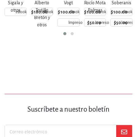
Sigala y
Alberto
Vogt
Rocío Mota
Soberanis
otros
Trujillo
Palmas
$180.00
$100.00
$100.00
$100.00
eBook
eBook
eBook
eBook
eBook
Bretón y
$50.00
$50.00
Impreso
Impreso
Impreso
otros
Suscríbete a nuestro boletín
Suscríbase