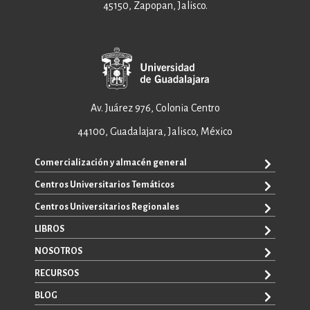
45150, Zapopan, Jalisco.
Av. Juárez 976, Colonia Centro
44100, Guadalajara, Jalisco, México
Comercialización y almacén general
Centros Universitarios Temáticos
+52 33 3640 6326
+52 33 3640 4595
Centros Universitarios Regionales
CUAAD
contacto@editorial.udg.mx
CUCEA
LIBROS
CUALTOS
ventas@editorial.udg.mx
CUCS
CUCHAPALA
NOSOTROS
WhatsApp: +52 33 1433 6869
TODOS LOS LIBROS
CUCBA
CUCIÉNEGA
E-BOOKS
RECURSOS
CUCEI
SOBRE NOSOTROS
CUCOSTA
LIBROS DE TEXTO
CUCSH
CONTACTO
BLOG
CUCSUR
PROMOCIONALES
CATÁLOGOS
AUTORES