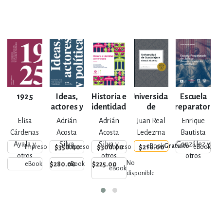
1925
Ideas,
Historia e
Universidad
Escuela
actores y
identidad
de
Preparatoria
política
universitaria
Guadalajara.
de Jalisco
Elisa
Adrián
Adrián
Juan Real
Enrique
Síntesis
un
Cárdenas
Acosta
Acosta
Ledezma
Bautista
histórica
Ayala y
Silva
Silva y
González y
eBook
Gratuito
$350.00
$300.00
$210.00
Impreso
Impreso
Impreso
eBook
t
otros
otros
otros
No
$280.00
$225.00
eBook
eBook
eBook
disponible