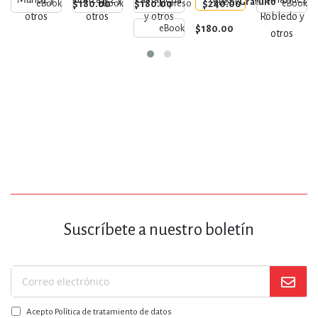
eBook
Gratuito
$180.00
$180.00
$240.00
eBook
eBook
Impreso
eBook
tercera edad
de
historia
otros
otros
y otros
Robledo y
(segundo
Guadalajara
$180.00
eBook
otros
certamen)
Suscríbete a nuestro boletín
Suscríbase
a
Acepto Política de tratamiento de datos
nuestro