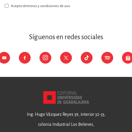
boletín:
Acepto términos y condiciones de uso
Síguenos en redes sociales
Ing. Hugo Vázquez Reyes 39, interior 32-33,
colonia Industrial Los Belenes,