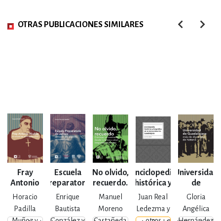
OTRAS PUBLICACIONES SIMILARES
Fray
Escuela
No olvido,
Enciclopedia
Universidad
Antonio
Preparatoria
recuerdo.
histórica y
de
Alcalde
de Jalisco
Crónicas
biográfica
Guadalajara:
Horacio
Enrique
Manuel
Juan Real
Gloria
universitarias
de la
más de dos
Padilla
Bautista
Moreno
Ledezma y
Angélica
desde la
Universidad
siglos de
Muñoz y
González y
Castañeda
otros
Hernández