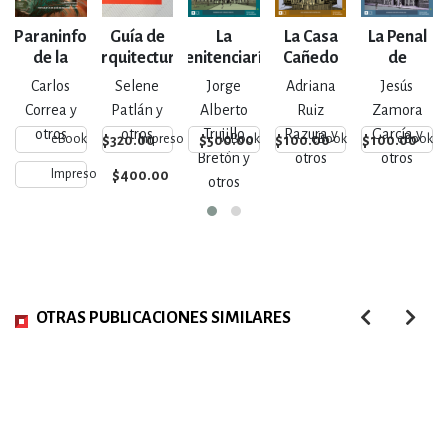
Paraninfo
Guía de
La
La Casa
La Penal
L
de la
Arquitectura
Penitenciaría
Cañedo
de
M
Universidad
de
de Escobedo
Oblatos
Carlos
Selene
Jorge
Adriana
Jesús
de
Guadalajara
Correa y
Patlán y
Alberto
Ruiz
Zamora
Guadalajara
otros
otros
Trujillo
Razura y
García y
$320.00
$500.00
$100.00
$100.00
eBook
Impreso
eBook
eBook
eBook
Bretón y
otros
otros
$400.00
Impreso
otros
OTRAS PUBLICACIONES SIMILARES