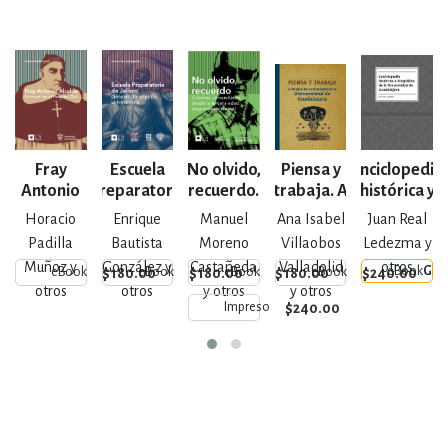
Fray
Escuela
No olvido,
Piensa y
Enciclopedia
U
Antonio
Preparatoria
recuerdo.
trabaja. A
histórica y
Alcalde
de Jalisco
Crónicas
90 años de
biográfica
G
Horacio
Enrique
Manuel
Ana Isabel
Juan Real
universitarias
la
de la
Padilla
Bautista
Moreno
Villaobos
Ledezma y
desde la
refundación
Universidad
Muñoz y
González y
Castañeda
Valladolid
otros
eBook
Gra
$180.00
$180.00
$180.00
$240.00
eBook
eBook
eBook
eBook
tercera edad
de la
de
otros
otros
y otros
y otros
(segundo
Universidad
Guadalajara
$240.00
Impreso
certamen)
de
Guadalajara