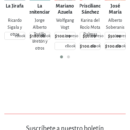
La Jirafa
La
Mariano
Prisciliano
José
Penitenciaría
Azuela
Sánchez
María
de Escobedo
Arreola y
Ricardo
Jorge
Wolfgang
Karina del
Alberto
Mendoza
Sigala y
Alberto
Vogt
Rocío Mota
Soberanis
otros
Trujillo
Palmas
$180.00
$100.00
$50.00
$50.00
eBook
eBook
Impreso
Impreso
Impreso
Bretón y
$100.00
$100.00
eBook
eBook
eBook
otros
Suscríbete a nuestro boletín