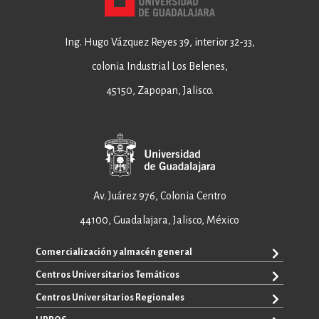
Ing. Hugo Vázquez Reyes 39, interior 32-33,
colonia Industrial Los Belenes,
45150, Zapopan, Jalisco.
Av. Juárez 976, Colonia Centro
44100, Guadalajara, Jalisco, México
Comercialización y almacén general
Centros Universitarios Temáticos
+52 33 3640 6326
+52 33 3640 4595
Centros Universitarios Regionales
CUAAD
contacto@editorial.udg.mx
CUCEA