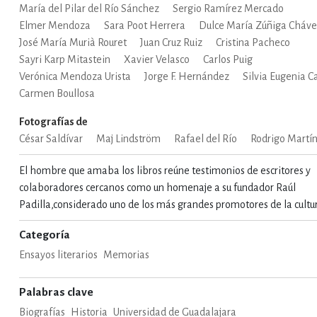
María del Pilar del Río Sánchez
Sergio Ramírez Mercado
Elmer Mendoza
Sara Poot Herrera
Dulce María Zúñiga Cháv
IVIDADES DE OCIO AL AIRE LIB
José María Murià Rouret
Juan Cruz Ruiz
Cristina Pacheco
Sayri Karp Mitastein
Xavier Velasco
Carlos Puig
Verónica Mendoza Urista
Jorge F. Hernández
Silvia Eugenia Ca
MÍA, FINANZAS, EMPRESA Y G
Carmen Boullosa
Fotografías de
César Saldívar
Maj Lindström
Rafael del Río
Rodrigo Martí
, AFICIONES Y OCIO
FICCIÓN
El hombre que amaba los libros reúne testimonios de escritores y
colaboradores cercanos como un homenaje a su fundador Raúl
Padilla,considerado uno de los más grandes promotores de la cult
 Y RELIGIÓN
HISTORIA Y A
Categoría
Ensayos literarios
Memorias
NILES Y DIDÁCTICOS
LENGUA
Palabras clave
Biografías
Historia
Universidad de Guadalajara