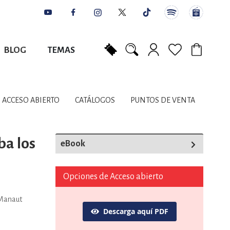
BLOG
TEMAS
Mi carrito
NES
AUTORES
CATÁLOGOS
COLABORADORES
PUNTOS DE VENTA
CONTACTO
IOS LITERARIOS
ACCESO ABIERTO
CATÁLOGOS
PUNTOS DE VENTA
NTE, PLANIFICACIÓN
ba los
eBook
A
Opciones de Acceso abierto
 Manaut
Descarga aquí PDF
DISCIPLINARES