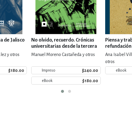
a de Jalisco
No olvido, recuerdo. Crónicas
Piensa y tra
universitarias desde la tercera
refundación 
edad (segundo certamen)
de Guadalaj
lez y otros
Manuel Moreno Castañeda y otros
Ana Isabel Vil
otros
$180.00
$240.00
Impreso
eBook
$180.00
eBook