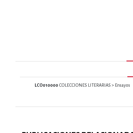
MATEMÁTICAS Y CI
NOVELA GRÁF
SALUD,
LCO010000
COLECCIONES LITERARIAS > Ensayos
TECN