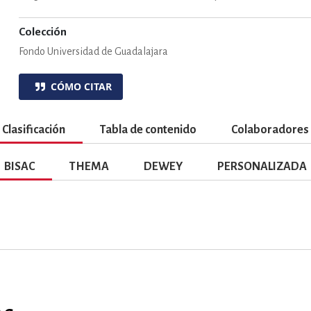
ENCIAS
MEDICINA, ENFERM
Colección
Fondo Universidad de Guadalajara
ICA, LIBROS DE CÓMICS, DIBU
CÓMO CITAR
 RELACIONES Y DESARROLLO P
Clasificación
Tabla de contenido
Colaboradores
BISAC
THEMA
DEWEY
PERSONALIZADA
SOCIEDAD Y CIENCIAS SOCIALE
OLOGÍA, INGENIERÍA, AGRICU