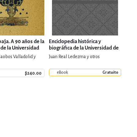
baja. A 90 años de la
Enciclopedia histórica y
Univ
de la Universidad
biográfica de la Universidad de
más d
ara
Guadalajara
laobos Valladolid y
Juan Real Ledezma y otros
Glori
y otro
eBook
Gratuito
$240.00