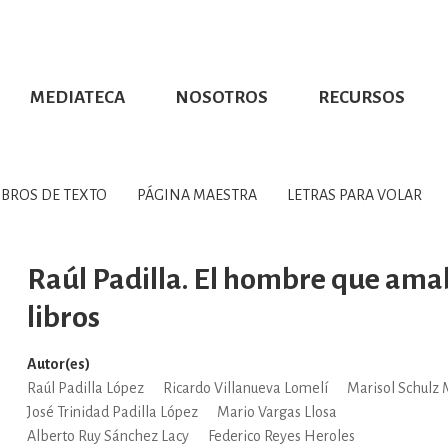
MEDIATECA
NOSOTROS
RECURSOS
CIÓN UDG
S DE TEXTO
PROMOCIONALES
DISTINCIONES
PUBLICACIONES RED UNIVERSITARIA
CONVOCATORIAS
NUMERALIA
CÓMO LEER EBOOKS
DIRECTORIO
COLECCIO
GRAFÍAS, LITERATURA Y ESTUD
IBROS DE TEXTO
PÁGINA MAESTRA
LETRAS PARA VOLAR
ERRA, GEOGRAFÍA, MEDIOAMBIE
Raúl Padilla. El hombre que ama
libros
COMPUTACIÓN E INFORMÁTIC
Autor(es)
Raúl Padilla López
Ricardo Villanueva Lomelí
Marisol Schulz
FORMACIÓN Y MATERIAS INTER
José Trinidad Padilla López
Mario Vargas Llosa
Alberto Ruy Sánchez Lacy
Federico Reyes Heroles