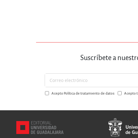
Suscríbete a nuestr
Suscríbase
a
Acepto Política de tratamiento de datos
Acepto t
nuestro
boletín: