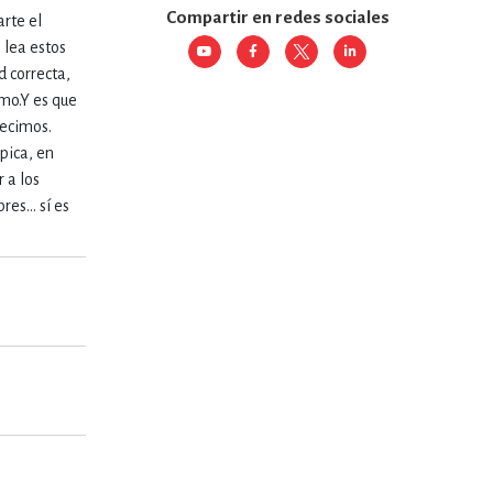
Compartir en redes sociales
rte el
 lea estos
RE
DERECHO
d correcta,
smo.Y es que
decimos.
ESTIÓN
épica, en
 a los
res… sí es
 Y TEMAS AFINES
RQUEOLOGÍA
JE Y LINGÜÍSTICA