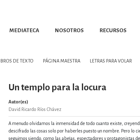
MEDIATECA
NOSOTROS
RECURSOS
CIÓN UDG
S DE TEXTO
PROMOCIONALES
DISTINCIONES
PUBLICACIONES RED UNIVERSITARIA
CONVOCATORIAS
NUMERALIA
CÓMO LEER EBOOKS
DIRECTORIO
COLECCIO
GRAFÍAS, LITERATURA Y ESTUD
IBROS DE TEXTO
PÁGINA MAESTRA
LETRAS PARA VOLAR
ERRA, GEOGRAFÍA, MEDIOAMBIE
Un templo para la locura
Autor(es)
COMPUTACIÓN E INFORMÁTIC
David Ricardo Ríos Chávez
A menudo olvidamos la inmensidad de todo cuanto existe, creyen
FORMACIÓN Y MATERIAS INTER
descifrado las cosas solo por haberles puesto un nombre. Pero lo ci
seguimos siendo, como las abejas, espectadores y protagonistas de