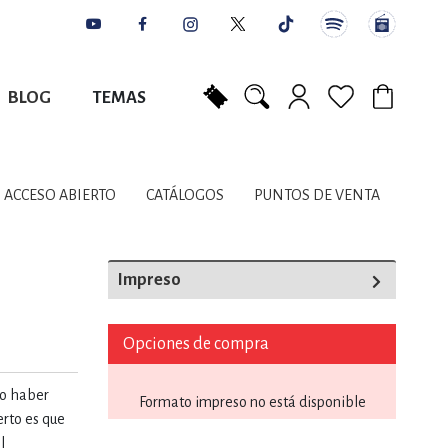
BLOG
TEMAS
Mi carrito
NES
AUTORES
CATÁLOGOS
COLABORADORES
PUNTOS DE VENTA
CONTACTO
IOS LITERARIOS
ACCESO ABIERTO
CATÁLOGOS
PUNTOS DE VENTA
NTE, PLANIFICACIÓN
Impreso
A
Opciones de compra
do haber
Formato impreso no está disponible
DISCIPLINARES
erto es que
l