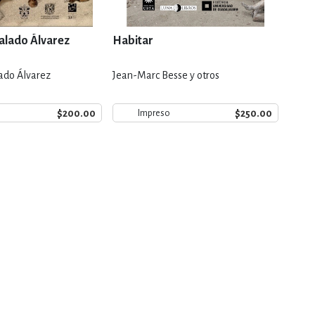
Salado Álvarez
Habitar
Teat
lado Álvarez
Jean-Marc Besse y otros
Danie
$200.00
$250.00
Impreso