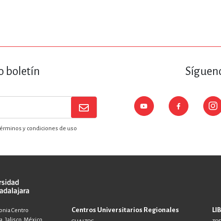
o boletín
Sígueno
érminos y condiciones de uso
Centros Universitarios Regionales
LI
lonia Centro
, Jalisco, México