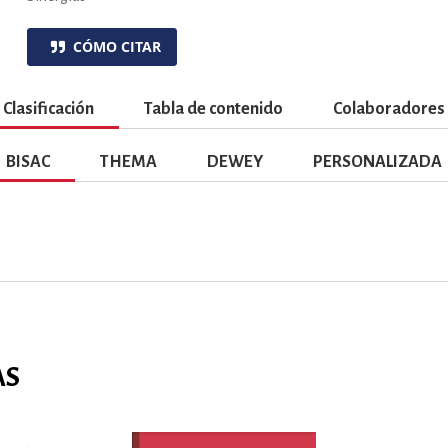
ENCIAS
MEDICINA, ENFERM
CÓMO CITAR
ICA, LIBROS DE CÓMICS, DIBU
Clasificación
Tabla de contenido
Colaboradores
BISAC
THEMA
DEWEY
PERSONALIZADA
 RELACIONES Y DESARROLLO P
SOCIEDAD Y CIENCIAS SOCIALE
OLOGÍA, INGENIERÍA, AGRICU
AS