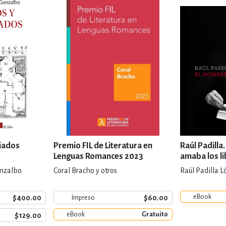
riados
Premio FIL de Literatura en
Raúl Padilla
Lenguas Romances 2023
amaba los l
onzalbo
Coral Bracho y otros
Raúl Padilla L
eBook
$400.00
$60.00
Impreso
eBook
Gratuito
$129.00