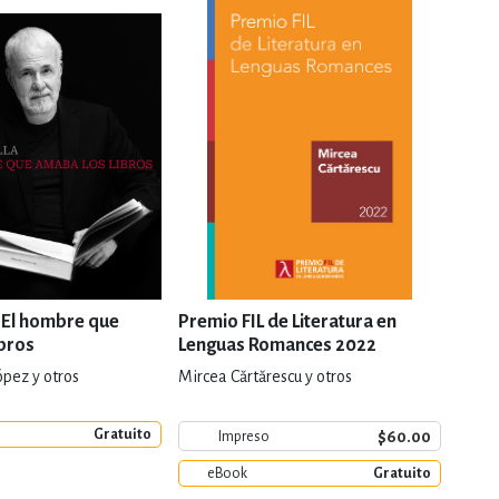
. El hombre que
Premio FIL de Literatura en
Marc
ibros
Lenguas Romances 2022
ópez y otros
Mircea Cărtărescu y otros
Jorge
Gratuito
e
$60.00
Impreso
eBook
Gratuito