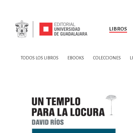
LIBROS
SOBRE NOSOTROS
TODOS LOS LIBROS
HISTORIA
EBOOKS
VINCULA
LIBRO
ARTES
BIO
TODOS LOS LIBROS
EBOOKS
COLECCIONES
L
CIENCIAS DE LA TI
CONSULTA, IN