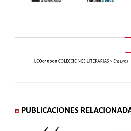
MATEMÁTICAS Y CI
NOVELA GRÁF
SALUD,
LCO010000
COLECCIONES LITERARIAS > Ensayos
TECN
PUBLICACIONES RELACIONAD