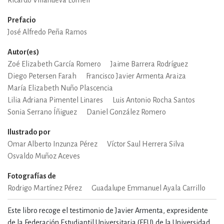
Ricardo Villanueva Lomelí
Prefacio
José Alfredo Peña Ramos
Autor(es)
Zoé Elizabeth García Romero
Jaime Barrera Rodríguez
Diego Petersen Farah
Francisco Javier Armenta Araiza
María Elizabeth Nuño Plascencia
Lilia Adriana Pimentel Linares
Luis Antonio Rocha Santos
Sonia Serrano Íñiguez
Daniel González Romero
Ilustrado por
Omar Alberto Inzunza Pérez
Víctor Saul Herrera Silva
Osvaldo Muñoz Aceves
Fotografías de
Rodrigo Martínez Pérez
Guadalupe Emmanuel Ayala Carrillo
Este libro recoge el testimonio de Javier Armenta, expresidente
de la Federación Estudiantil Universitaria (FEU) de la Universidad