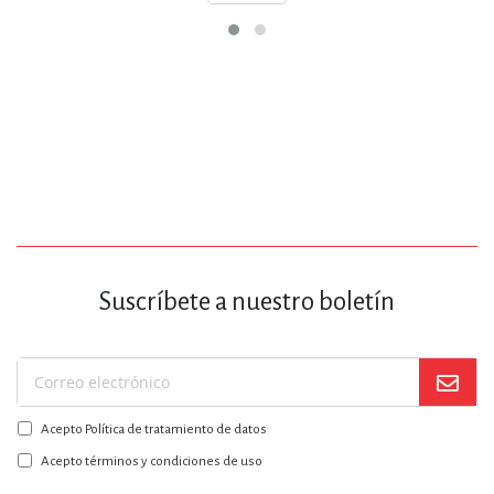
Guadalajara
Suscríbete a nuestro boletín
Suscríbase
a
Acepto Política de tratamiento de datos
nuestro
boletín:
Acepto términos y condiciones de uso