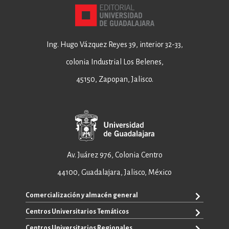
Ing. Hugo Vázquez Reyes 39, interior 32-33,
colonia Industrial Los Belenes,
45150, Zapopan, Jalisco.
Av. Juárez 976, Colonia Centro
44100, Guadalajara, Jalisco, México
Comercialización y almacén general
Centros Universitarios Temáticos
+52 33 3640 6326
+52 33 3640 4595
Centros Universitarios Regionales