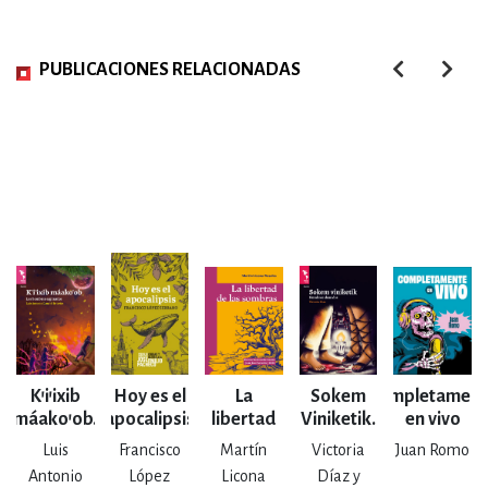
PUBLICACIONES RELACIONADAS
K'i'ixib
Hoy es el
La
Sokem
Completament
máako'ob.
apocalipsis
libertad
Viniketik.
en vivo
Los
de las
Hombres
Luis
Francisco
Martín
Victoria
Juan Romo
hombres
sombras
absurdos
Antonio
López
Licona
Díaz y