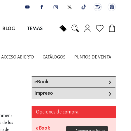
BLOG
TEMAS
Mi carrito
NES
AUTORES
CATÁLOGOS
COLABORADORES
PUNTOS DE VENTA
CONTACTO
IOS LITERARIOS
ACCESO ABIERTO
CATÁLOGOS
PUNTOS DE VENTA
NTE, PLANIFICACIÓN
eBook
Impreso
A
Opciones de compra
crimen?
DISCIPLINARES
o de los
eBook
io de
Agregar a mi bolsa