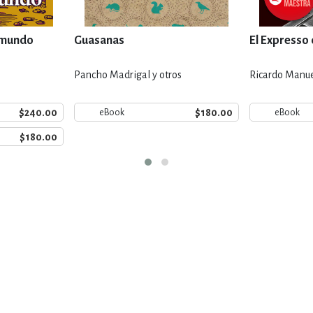
l mundo
Guasanas
El Expresso 
Pancho Madrigal y otros
Ricardo Manuel
$240.00
$180.00
eBook
eBook
$180.00