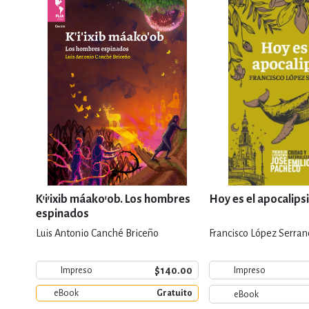
K'i'ixib máako'ob. Los hombres
Hoy es el apocalips
espinados
Luis Antonio Canché Briceño
Francisco López Serran
$140.00
Impreso
Impreso
eBook
Gratuito
eBook