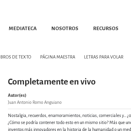
MEDIATECA
NOSOTROS
RECURSOS
CIÓN UDG
S DE TEXTO
PROMOCIONALES
DISTINCIONES
PUBLICACIONES RED UNIVERSITARIA
CONVOCATORIAS
NUMERALIA
CÓMO LEER EBOOKS
DIRECTORIO
COLECCIO
GRAFÍAS, LITERATURA Y ESTUD
IBROS DE TEXTO
PÁGINA MAESTRA
LETRAS PARA VOLAR
ERRA, GEOGRAFÍA, MEDIOAMBIE
Completamente en vivo
Autor(es)
COMPUTACIÓN E INFORMÁTIC
Juan Antonio Romo Anguiano
Nostalgia, recuerdos, enamoramientos, noticias, comerciales y… ¿
FORMACIÓN Y MATERIAS INTER
¿Cómo se podría contener todo esto en un mismo sitio? Más que un
inventos más innovadores en la historia de la humanidad o un med