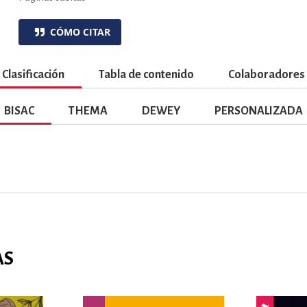
ENCIAS
MEDICINA, ENFERM
CÓMO CITAR
ICA, LIBROS DE CÓMICS, DIBU
Clasificación
Tabla de contenido
Colaboradores
BISAC
THEMA
DEWEY
PERSONALIZADA
 RELACIONES Y DESARROLLO P
SOCIEDAD Y CIENCIAS SOCIALE
OLOGÍA, INGENIERÍA, AGRICU
AS