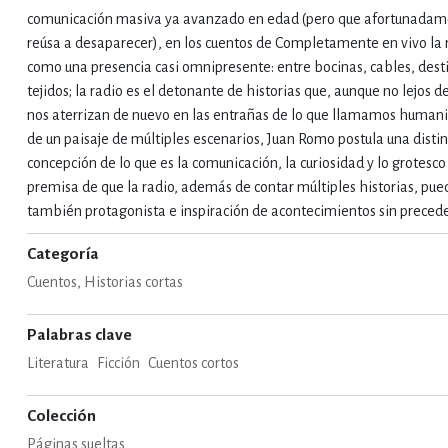
comunicación masiva ya avanzado en edad (pero que afortunadam
reúsa a desaparecer), en los cuentos de Completamente en vivo la 
IVIDADES DE OCIO AL AIRE LIB
como una presencia casi omnipresente: entre bocinas, cables, desti
tejidos; la radio es el detonante de historias que, aunque no lejos de
nos aterrizan de nuevo en las entrañas de lo que llamamos humani
MÍA, FINANZAS, EMPRESA Y G
de un paisaje de múltiples escenarios, Juan Romo postula una disti
concepción de lo que es la comunicación, la curiosidad y lo grotesco
premisa de que la radio, además de contar múltiples historias, pue
, AFICIONES Y OCIO
FICCIÓN
también protagonista e inspiración de acontecimientos sin preced
Categoría
Cuentos, Historias cortas
 Y RELIGIÓN
HISTORIA Y A
Palabras clave
Literatura
Ficción
Cuentos cortos
NILES Y DIDÁCTICOS
LENGUA
Colección
Páginas sueltas