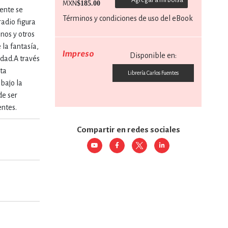
$185.00
MXN
ente se
Términos y condiciones de uso del eBook
radio figura
RE
DERECHO
nos y otros
 la fantasía,
Impreso
Disponible en:
dad.A través
ESTIÓN
nta
Librería Carlos Fuentes
 bajo la
de ser
 Y TEMAS AFINES
entes.
Compartir en redes sociales
RQUEOLOGÍA
JE Y LINGÜÍSTICA