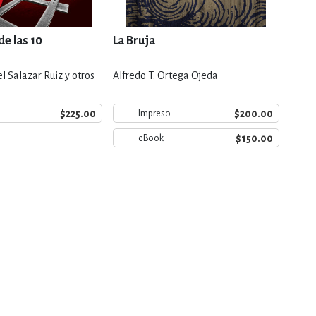
de las 10
La Bruja
Sueñ
 Salazar Ruiz y otros
Alfredo T. Ortega Ojeda
Vícto
$225.00
$200.00
Impreso
$150.00
eBook