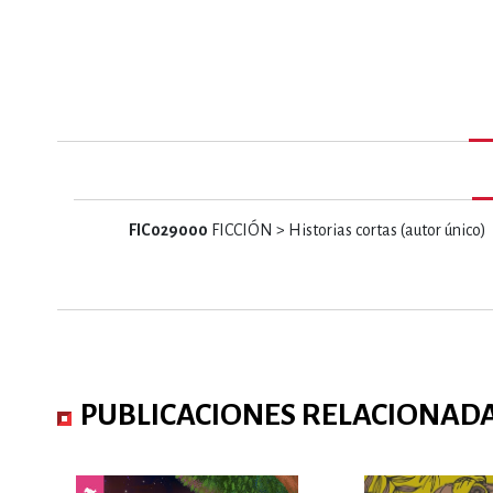
MATEMÁTICAS Y CI
NOVELA GRÁF
SALUD,
FIC029000
FICCIÓN > Historias cortas (autor único)
TECN
PUBLICACIONES RELACIONAD