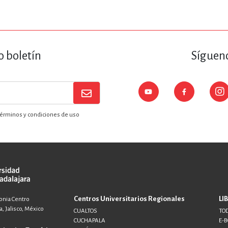
o boletín
Sígueno
érminos y condiciones de uso
Centros Universitarios Regionales
LI
lonia Centro
, Jalisco, México
CUALTOS
TOD
CUCHAPALA
E-