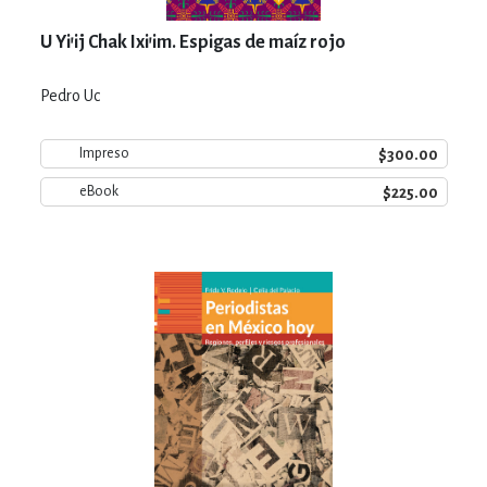
U Yi’ij Chak Ixi’im. Espigas de maíz rojo
Pedro Uc
$300.00
Impreso
$225.00
eBook