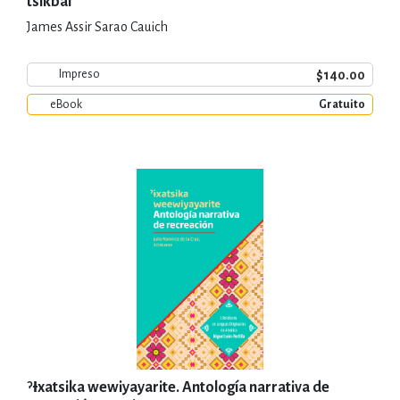
tsikbal
James Assir Sarao Cauich
$140.00
Impreso
eBook
Gratuito
ˀƗxatsika wewiyayarite. Antología narrativa de