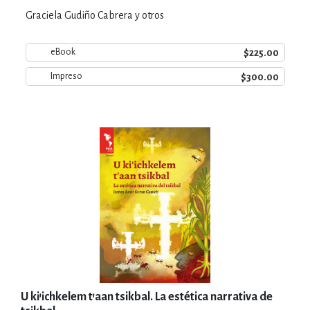
Graciela Gudiño Cabrera y otros
$225.00
eBook
$300.00
Impreso
U ki'ichkelem t'aan tsikbal. La estética narrativa de