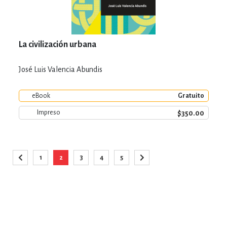
La civilización urbana
José Luis Valencia Abundis
eBook
Gratuito
$350.00
Impreso
Página
1
2
3
4
5
Página
Anterior
Página
Está viendo la página
Página
Página
Página
Página
Siguiente