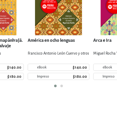
amapänh'ajä.
América en ocho lenguas
Arca e Ira
alvaje
s
Francisco Antonio León Cuervo y otros
Miguel Rocha 
$140.00
$140.00
eBook
eBook
$180.00
$180.00
Impreso
Impreso