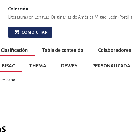
ENCIAS
MEDICINA, ENFERM
Colección
Literaturas en Lenguas Originarias de América Miguel León-Portill
ICA, LIBROS DE CÓMICS, DIBU
CÓMO CITAR
Clasificación
Tabla de contenido
Colaboradores
 RELACIONES Y DESARROLLO P
BISAC
THEMA
DEWEY
PERSONALIZADA
SOCIEDAD Y CIENCIAS SOCIALE
ericano
OLOGÍA, INGENIERÍA, AGRICU
AS