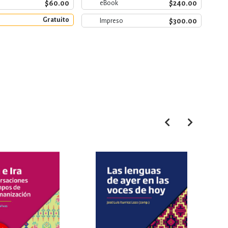
e
$60.00
$240.00
eBook
Gratuito
$300.00
Impreso