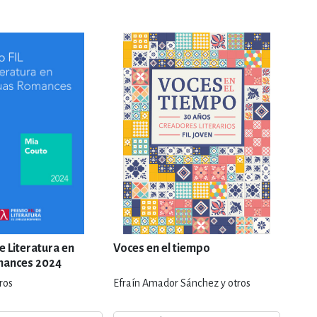
e Literatura en
Voces en el tiempo
Mar 
mances 2024
ros
Efraín Amador Sánchez y otros
Lilia