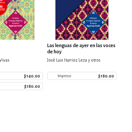
Las lenguas de ayer en las voces
Tamoa
de hoy
Vivas
José Luis Iturrioz Leza y otros
Natal
$140.00
$180.00
Impreso
$180.00