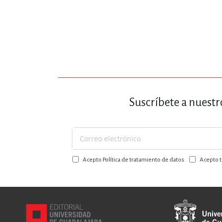
Suscríbete a nuestr
Suscríbase
a
Acepto Política de tratamiento de datos
Acepto t
nuestro
boletín: