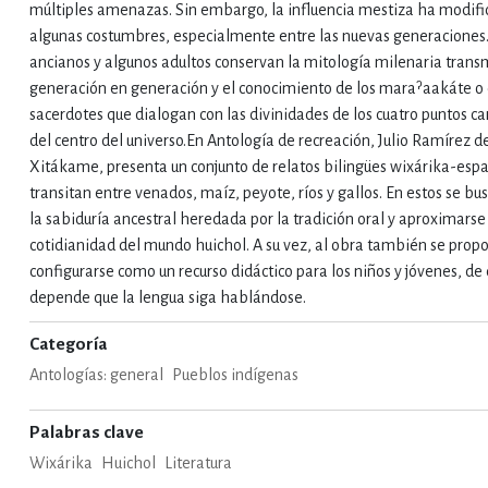
múltiples amenazas. Sin embargo, la influencia mestiza ha modif
algunas costumbres, especialmente entre las nuevas generaciones. 
IVIDADES DE OCIO AL AIRE LIB
ancianos y algunos adultos conservan la mitología milenaria trans
generación en generación y el conocimiento de los maraˀaakáte 
sacerdotes que dialogan con las divinidades de los cuatro puntos ca
MÍA, FINANZAS, EMPRESA Y G
del centro del universo.En Antología de recreación, Julio Ramírez de
Xitákame, presenta un conjunto de relatos bilingües wixárika-espa
transitan entre venados, maíz, peyote, ríos y gallos. En estos se bu
la sabiduría ancestral heredada por la tradición oral y aproximarse 
, AFICIONES Y OCIO
FICCIÓN
cotidianidad del mundo huichol. A su vez, al obra también se prop
configurarse como un recurso didáctico para los niños y jóvenes, de
depende que la lengua siga hablándose.
 Y RELIGIÓN
HISTORIA Y A
Categoría
Antologías: general
Pueblos indígenas
NILES Y DIDÁCTICOS
LENGUA
Palabras clave
Wixárika
Huichol
Literatura