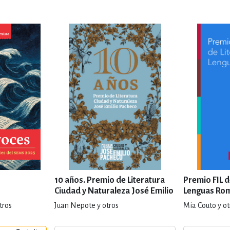
10 años. Premio de Literatura
Premio FIL d
Ciudad y Naturaleza José Emilio
Lenguas Ro
Pacheco
tros
Juan Nepote y otros
Mia Couto y ot