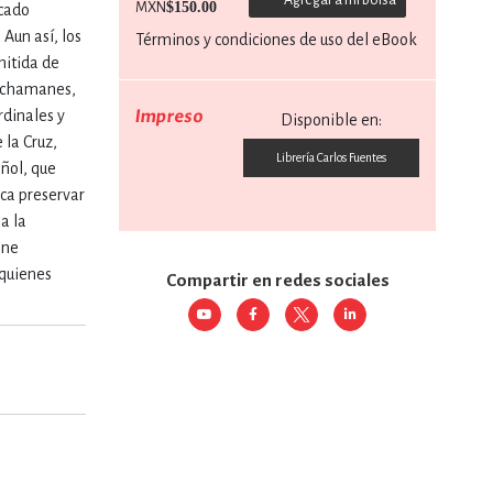
$150.00
MXN
icado
Aun así, los
Términos y condiciones de uso del eBook
RE
DERECHO
mitida de
o chamanes,
Impreso
rdinales y
Disponible en:
ESTIÓN
 la Cruz,
Librería Carlos Fuentes
ñol, que
sca preservar
a la
 Y TEMAS AFINES
one
 quienes
Compartir en redes sociales
RQUEOLOGÍA
JE Y LINGÜÍSTICA