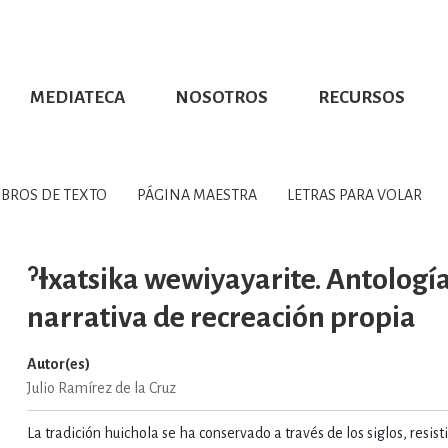
MEDIATECA
NOSOTROS
RECURSOS
CIÓN UDG
S DE TEXTO
PROMOCIONALES
DISTINCIONES
PUBLICACIONES RED UNIVERSITARIA
CONVOCATORIAS
NUMERALIA
CÓMO LEER EBOOKS
DIRECTORIO
COLECCIO
GRAFÍAS, LITERATURA Y ESTUD
IBROS DE TEXTO
PÁGINA MAESTRA
LETRAS PARA VOLAR
ERRA, GEOGRAFÍA, MEDIOAMBIE
ˀƗxatsika wewiyayarite. Antologí
narrativa de recreación propia
COMPUTACIÓN E INFORMÁTIC
Autor(es)
Julio Ramírez de la Cruz
FORMACIÓN Y MATERIAS INTER
La tradición huichola se ha conservado a través de los siglos, resis