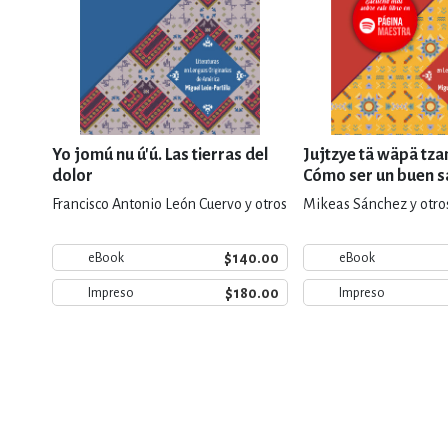
Yo jomú nu ú'ú. Las tierras del
Jujtzye tä wäpä tz
dolor
Cómo ser un buen s
Francisco Antonio León Cuervo y otros
Mikeas Sánchez y otro
$140.00
eBook
eBook
$180.00
Impreso
Impreso