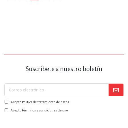
Página
Anterior
Página
Está viendo la página
Página
Página
Siguiente
Suscríbete a nuestro boletín
Suscríbase
a
Acepto Política de tratamiento de datos
nuestro
boletín:
Acepto términos y condiciones de uso