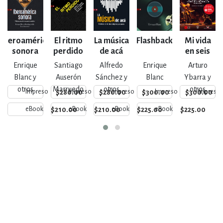
Iberoamérica
El ritmo
La música
Flashback
Mi vida
sonora
perdido
de acá
en seis
cuerdas
Enrique
Santiago
Alfredo
Enrique
Arturo
Blanc y
Auserón
Sánchez y
Blanc
Ybarra y
otros
Marruedo
otros
otros
$280.00
$280.00
$300.00
$300.00
Impreso
Impreso
Impreso
Impreso
Impreso
$210.00
$210.00
$225.00
$225.00
eBook
eBook
eBook
eBook