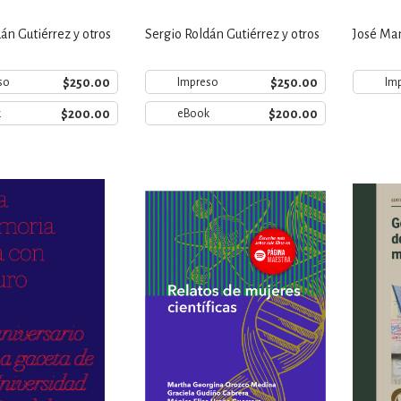
án Gutiérrez y otros
Sergio Roldán Gutiérrez y otros
José Man
$250.00
$250.00
so
Impreso
Im
$200.00
$200.00
k
eBook