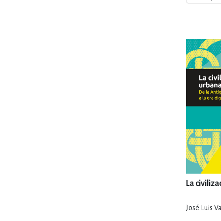
MATEMÁTICAS Y CI
NOVELA GRÁF
SALUD,
TECN
La civiliz
José Luis V