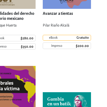
lidades del derecho
Avanzar a tientas
orio mexicano
oque Huerta
Pilar Riaño Alcalá
eBook
Gratuito
$280.00
ook
$200.00
Impreso
$350.00
preso