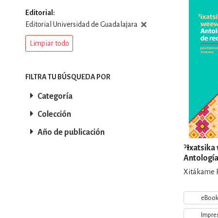
Editorial
DEPORTES Y ACT
Editorial Universidad de Guadalajara
Limpiar todo
ECONO
FILTRA TU BÚSQUEDA POR
Categoría
ESTILOS DE VIDA
Colección
Año de publicación
FILOSOFÍA
ˀƗxatsika
Antología
recreació
Xitákame 
INFANTILES, JUVE
eBoo
Impre