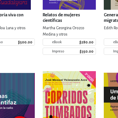
ria viva con
Relatos de mujeres
Genera
científicas
migrat
lloa Luna y otros
Martha Georgina Orozco
Edith R
Medina y otros
$500.00
$280.00
so
eBook
eB
$350.00
Impreso
Im