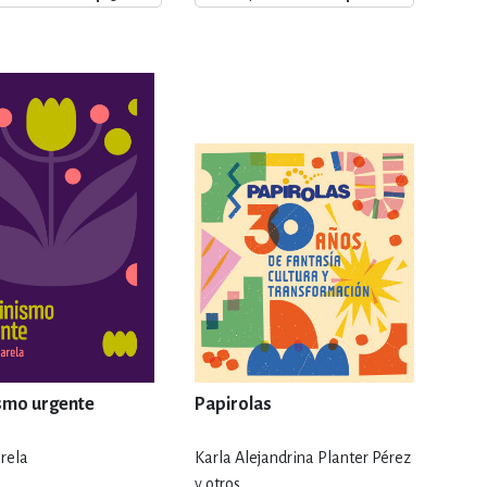
ERÍA, VETERINARIA
JOS ANIMADOS
ERSONAL
S
LTURA
smo urgente
Papirolas
rela
Karla Alejandrina Planter Pérez
y otros