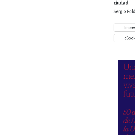
ciudad
Sergio Rold
Impre
eBoo