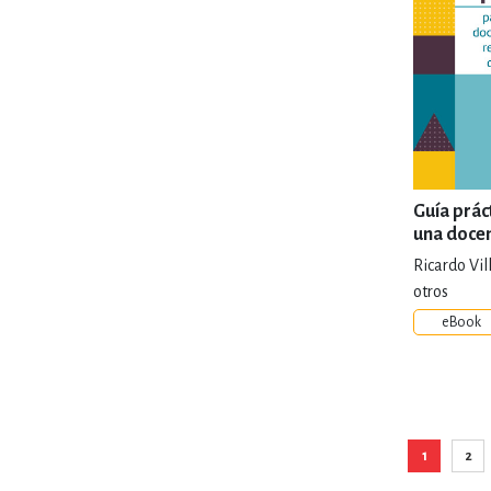
Guía prác
una docenc
respetuos
Ricardo Vi
discrimin
otros
eBook
1
2
Está viend
Pág