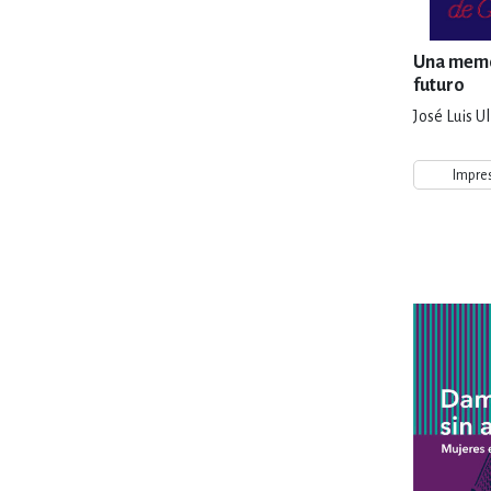
Una memo
futuro
José Luis U
Impre