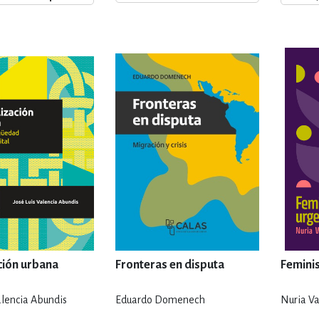
ENCIAS
MEDICINA, ENFERM
ICA, LIBROS DE CÓMICS, DIBU
 RELACIONES Y DESARROLLO P
SOCIEDAD Y CIENCIAS SOCIALE
OLOGÍA, INGENIERÍA, AGRICU
ación urbana
Fronteras en disputa
Femini
alencia Abundis
Eduardo Domenech
Nuria Va