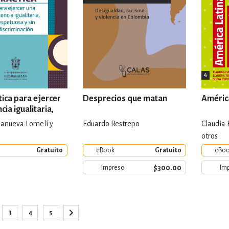
tica para ejercer
Desprecios que matan
América
ia igualitaria,
a y sin
llanueva Lomelí y
Eduardo Restrepo
Claudia
ación
otros
Gratuito
eBook
Gratuito
eBo
$300.00
Impreso
Im
Página
3
4
5
o la página
ina
Página
Página
Página
Página
Siguiente