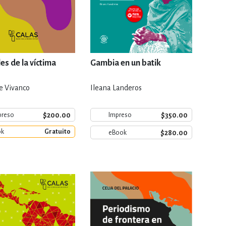
s de la víctima
Gambia en un batik
e Vivanco
Ileana Landeros
$200.00
$350.00
preso
Impreso
ok
Gratuito
$280.00
eBook