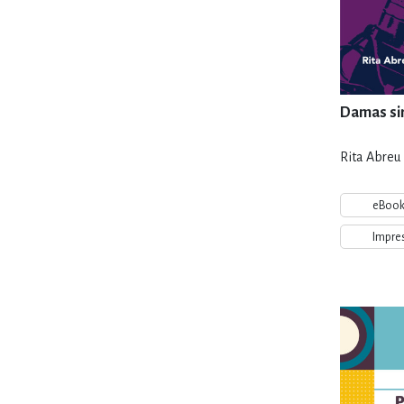
Damas sin
Rita Abreu
eBoo
Impre