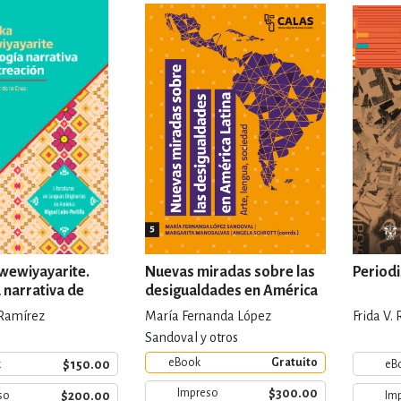
IVIDADES DE OCIO AL AIRE LIB
MÍA, FINANZAS, EMPRESA Y G
, AFICIONES Y OCIO
FICCIÓN
 Y RELIGIÓN
HISTORIA Y A
 wewiyayarite.
Nuevas miradas sobre las
Periodi
 narrativa de
desigualdades en América
n propia
Latina
Ramírez
María Fernanda López
Frida V.
NILES Y DIDÁCTICOS
LENGUA
Sandoval y otros
eBook
Gratuito
$150.00
k
eB
$300.00
Impreso
$200.00
so
Im