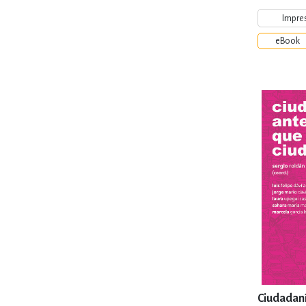
Impre
eBook
Ciudadaní