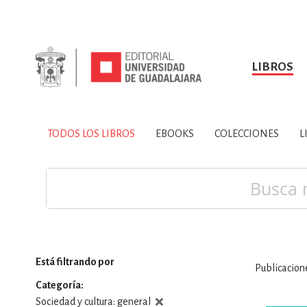
LIBROS
SOBRE NOSOTROS
TODOS LOS LIBROS
HISTORIA
EBOOKS
VINCULA
LIBRO
ARTES
BIO
TODOS LOS LIBROS
EBOOKS
COLECCIONES
L
CIENCIAS DE LA TI
Buscar
Está filtrando por
Publicacio
CONSULTA, IN
Categoría
Sociedad y cultura: general