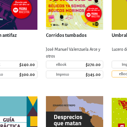
 antifaz
Corridos tumbados
Umbrale
José Manuel Valenzuela Arce y
Lucero d
otros
$240.00
$270.00
k
eBook
Im
eBo
$300.00
$345.00
so
Impreso