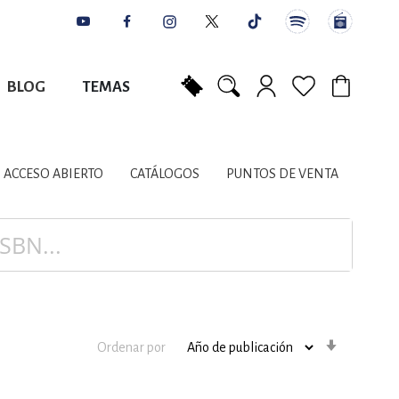
BLOG
TEMAS
Mi carrito
NES
AUTORES
CATÁLOGOS
COLABORADORES
PUNTOS DE VENTA
CONTACTO
IOS LITERARIOS
ACCESO ABIERTO
CATÁLOGOS
PUNTOS DE VENTA
NTE, PLANIFICACIÓN
A
Orden
Ordenar por
ascenden
DISCIPLINARES