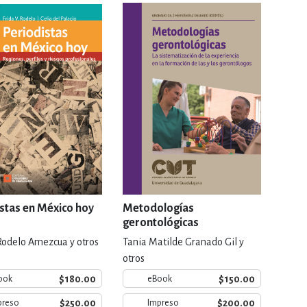
RE
DERECHO
ESTIÓN
 Y TEMAS AFINES
RQUEOLOGÍA
stas en México hoy
Metodologías
gerontológicas
 Rodelo Amezcua y otros
Tania Matilde Granado Gil y
JE Y LINGÜÍSTICA
otros
$180.00
$150.00
ook
eBook
$250.00
$200.00
preso
Impreso