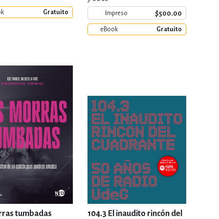
ok
Gratuito
$500.00
Impreso
eBook
Gratuito
rras tumbadas
104.3 El inaudito rincón del