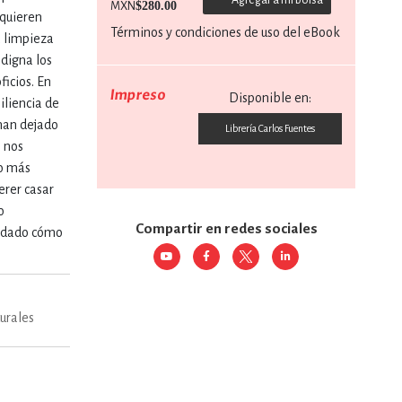
$280.00
MXN
equieren
Términos y condiciones de uso del eBook
a limpieza
RE
DERECHO
edigna los
icios. En
Impreso
Disponible en:
iliencia de
ESTIÓN
 han dejado
Librería Carlos Fuentes
s nos
co más
 Y TEMAS AFINES
erer casar
o
Compartir en redes sociales
vidado cómo
RQUEOLOGÍA
turales
JE Y LINGÜÍSTICA