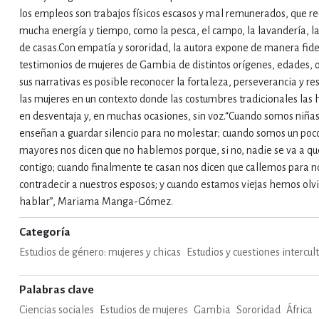
los empleos son trabajos físicos escasos y mal remunerados, que r
mucha energía y tiempo, como la pesca, el campo, la lavandería, l
IVIDADES DE OCIO AL AIRE LIB
de casas.Con empatía y sororidad, la autora expone de manera fid
testimonios de mujeres de Gambia de distintos orígenes, edades, of
sus narrativas es posible reconocer la fortaleza, perseverancia y res
MÍA, FINANZAS, EMPRESA Y G
las mujeres en un contexto donde las costumbres tradicionales las
en desventaja y, en muchas ocasiones, sin voz.“Cuando somos niña
enseñan a guardar silencio para no molestar; cuando somos un po
, AFICIONES Y OCIO
FICCIÓN
mayores nos dicen que no hablemos porque, si no, nadie se va a qu
contigo; cuando finalmente te casan nos dicen que callemos para n
contradecir a nuestros esposos; y cuando estamos viejas hemos ol
hablar”, Mariama Manga-Gómez.
 Y RELIGIÓN
HISTORIA Y A
Categoría
Estudios de género: mujeres y chicas
Estudios y cuestiones intercul
NILES Y DIDÁCTICOS
LENGUA
Palabras clave
Ciencias sociales
Estudios de mujeres
Gambia
Sororidad
África