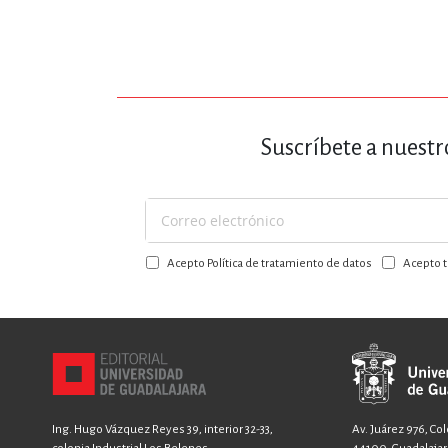
Suscríbete a nuestr
Suscríbase
a
Acepto Política de tratamiento de datos
Acepto t
nuestro
boletín:
Ing. Hugo Vázquez Reyes 39, interior 32-33,
Av. Juárez 976, Co