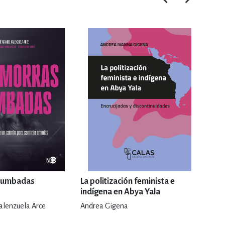
 tumbadas
La politización feminista e
El A
indígena en Abya Yala
alenzuela Arce
Andrea Gigena
Ilean