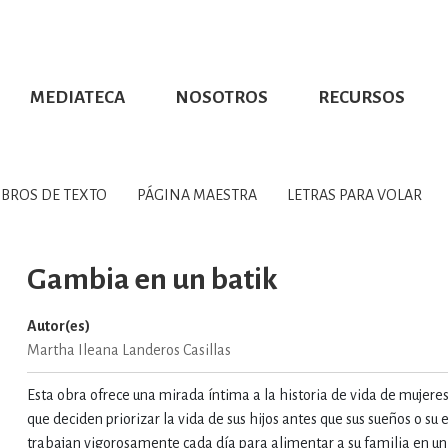
MEDIATECA
NOSOTROS
RECURSOS
CIÓN UDG
S DE TEXTO
PROMOCIONALES
DISTINCIONES
PUBLICACIONES RED UNIVERSITARIA
CONVOCATORIAS
NUMERALIA
CÓMO LEER EBOOKS
DIRECTORIO
COLECCIO
GRAFÍAS, LITERATURA Y ESTUD
IBROS DE TEXTO
PÁGINA MAESTRA
LETRAS PARA VOLAR
ERRA, GEOGRAFÍA, MEDIOAMBIE
Gambia en un batik
Autor(es)
COMPUTACIÓN E INFORMÁTIC
Martha Ileana Landeros Casillas
Esta obra ofrece una mirada íntima a la historia de vida de mujer
FORMACIÓN Y MATERIAS INTER
que deciden priorizar la vida de sus hijos antes que sus sueños o su 
trabajan vigorosamente cada día para alimentar a su familia en u