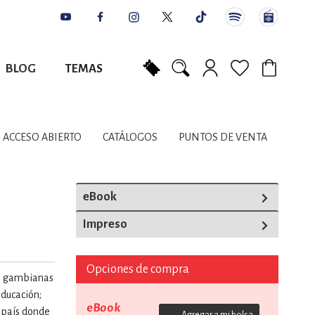
BLOG
TEMAS
Mi carrito
NES
AUTORES
CATÁLOGOS
COLABORADORES
PUNTOS DE VENTA
CONTACTO
IOS LITERARIOS
ACCESO ABIERTO
CATÁLOGOS
PUNTOS DE VENTA
NTE, PLANIFICACIÓN
eBook
Impreso
A
Opciones de compra
es gambianas
DISCIPLINARES
educación;
eBook
n país donde
Agregar a mi bolsa