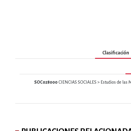
MATEMÁTICAS Y CI
NOVELA GRÁF
SALUD,
Clasificación
SOC028000
CIENCIAS SOCIALES > Estudios de las 
TECN