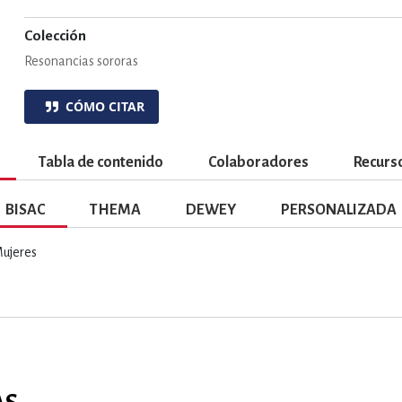
ENCIAS
MEDICINA, ENFERM
Colección
Resonancias sororas
ICA, LIBROS DE CÓMICS, DIBU
CÓMO CITAR
 RELACIONES Y DESARROLLO P
Tabla de contenido
Colaboradores
Recurso
BISAC
THEMA
DEWEY
PERSONALIZADA
SOCIEDAD Y CIENCIAS SOCIALE
Mujeres
OLOGÍA, INGENIERÍA, AGRICU