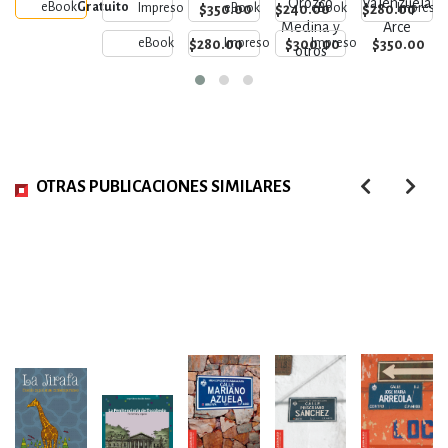
Orozco
Valenzuela
eBook
Gratuito
$350.00
$240.00
$280.00
Impreso
eBook
eBook
Impreso
Medina y
Arce
$280.00
$300.00
$350.00
eBook
Impreso
Impreso
otros
OTRAS PUBLICACIONES SIMILARES