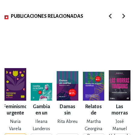
PUBLICACIONES RELACIONADAS
Feminismo
Gambia
Damas
Relatos
Las
urgente
en un
sin
de
morras
batik
antifaz
mujeres
tumbadas
Nuria
Ileana
Rita Abreu
Martha
José
científicas
Varela
Landeros
Georgina
Manuel