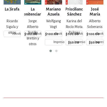
La Jirafa
La
Mariano
Prisciliano
José
Penitenciaría
Azuela
Sánchez
María
de Escobedo
Arreola y
Ricardo
Jorge
Wolfgang
Karina del
Alberto
Mendoza
Sigala y
Alberto
Vogt
Rocío Mota
Soberanis
otros
Trujillo
Palmas
$180.00
$100.00
$100.00
$100.00
eBook
eBook
eBook
eBook
eBook
Bretón y
$50.00
$50.00
Impreso
Impreso
Impreso
otros