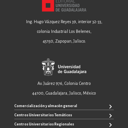
Ing. Hugo Vázquez Reyes 39, interior 32-33,
colonia Industrial Los Belenes,
45150, Zapopan, Jalisco.
Av. Juárez 976, Colonia Centro
44100, Guadalajara, Jalisco, México
Comercialización y almacén general
Centros Universitarios Temáticos
+52 33 3640 6326
+52 33 3640 4595
Centros Universitarios Regionales
CUAAD