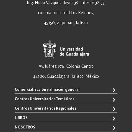
Ing. Hugo Vázquez Reyes 39, interior 32-33,
colonia Industrial Los Belenes,
45150, Zapopan, Jalisco.
Av. Juárez 976, Colonia Centro
44100, Guadalajara, Jalisco, México
Comercialización y almacén general
Centros Universitarios Temáticos
+52 33 3640 6326
+52 33 3640 4595
Centros Universitarios Regionales
CUAAD
contacto@editorial.udg.mx
CUCEA
LIBROS
CUALTOS
ventas@editorial.udg.mx
CUCS
CUCHAPALA
NOSOTROS
WhatsApp: +52 33 1433 6869
TODOS LOS LIBROS
CUCBA