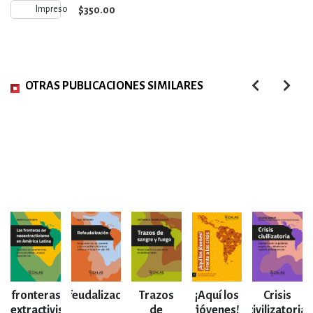
$350.00
Impreso
OTRAS PUBLICACIONES SIMILARES
as fronteras del
Refeudalización
Trazos
¡Aquí los
Crisis
eoextractivismo
de
jóvenes!
civilizatoria