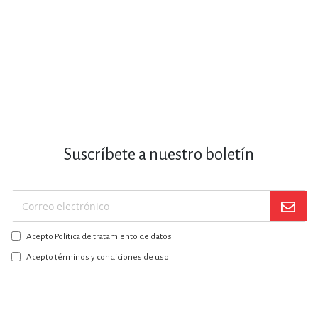
Suscríbete a nuestro boletín
Suscríbase
a
Acepto Política de tratamiento de datos
nuestro
boletín:
Acepto términos y condiciones de uso