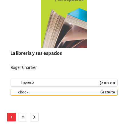
La librería y sus espacios
Roger Chartier
$100.00
Impreso
eBook
Gratuito
Página
1
2
Está viendo la página
Página
Página
Siguiente