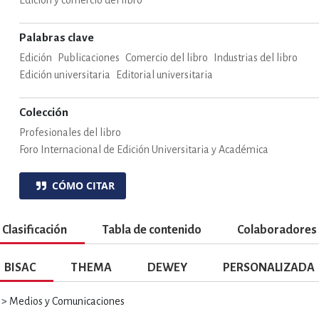
Edición y comercio del libro
ENCIAS
MEDICINA, ENFERM
Palabras clave
Edición
Publicaciones
Comercio del libro
Industrias del libro
ICA, LIBROS DE CÓMICS, DIBU
Edición universitaria
Editorial universitaria
Colección
 RELACIONES Y DESARROLLO P
Profesionales del libro
Foro Internacional de Edición Universitaria y Académica
SOCIEDAD Y CIENCIAS SOCIALE
CÓMO CITAR
Clasificación
Tabla de contenido
Colaboradores
OLOGÍA, INGENIERÍA, AGRICU
BISAC
THEMA
DEWEY
PERSONALIZADA
 Medios y Comunicaciones