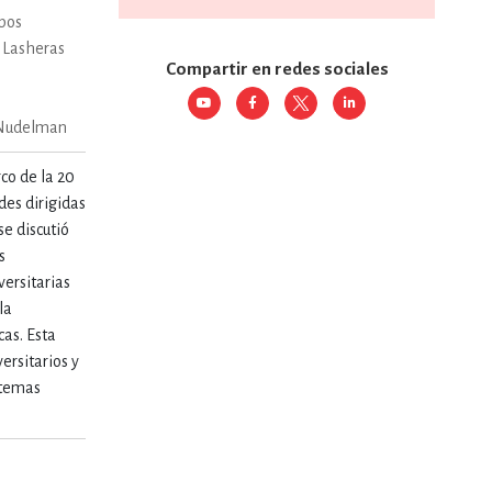
pos
 Lasheras
RE
DERECHO
Compartir en redes sociales
 Nudelman
ESTIÓN
rco de la 20
des dirigidas
se discutió
 Y TEMAS AFINES
s
versitarias
la
RQUEOLOGÍA
cas. Esta
ersitarios y
 temas
JE Y LINGÜÍSTICA