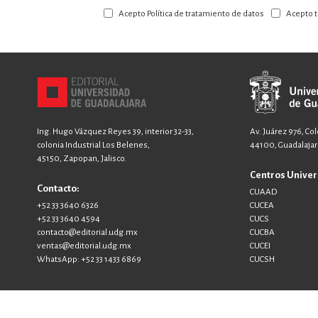
a
Acepto Política de tratamiento de datos
Acepto t
nuestro
boletín:
Ing. Hugo Vázquez Reyes 39, interior 32-33,
Av. Juárez 976, Co
colonia Industrial Los Belenes,
44100, Guadalajara
45150, Zapopan, Jalisco.
Centros Univer
Contacto:
CUAAD
+52 33 3640 6326
CUCEA
+52 33 3640 4594
CUCS
contacto@editorial.udg.mx
CUCBA
ventas@editorial.udg.mx
CUCEI
WhatsApp: +52 33 1433 6869
CUCSH