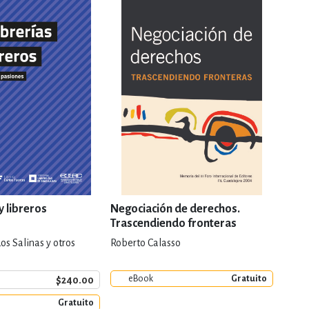
y libreros
Negociación de derechos.
El va
Trascendiendo fronteras
Vend
espa
s Salinas y otros
Roberto Calasso
Ernes
eBook
Gratuito
e
$240.00
Gratuito