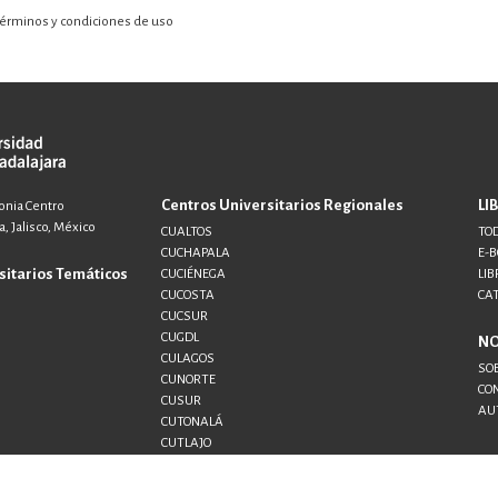
érminos y condiciones de uso
Centros Universitarios Regionales
LI
lonia Centro
, Jalisco, México
CUALTOS
TOD
CUCHAPALA
E-
sitarios Temáticos
CUCIÉNEGA
LIB
CUCOSTA
CA
CUCSUR
CUGDL
N
CULAGOS
SO
CUNORTE
CO
CUSUR
AU
CUTONALÁ
CUTLAJO
CUTLAQUE
CUVALLES