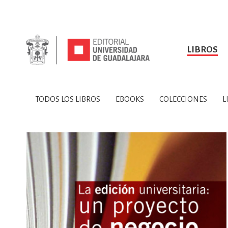
LIBROS
SOBRE NOSOTROS
TODOS LOS LIBROS
HISTORIA
EBOOKS
VINCULA
LIBRO
ARTES
BIO
TODOS LOS LIBROS
EBOOKS
COLECCIONES
L
CIENCIAS DE LA TI
CONSULTA, IN