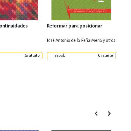
continuidades
Reformar para posicionar
La t
impos
y der
José Antonio de la Peña Mena y otros
Angus 
Gratuito
eBook
Gratuito
e