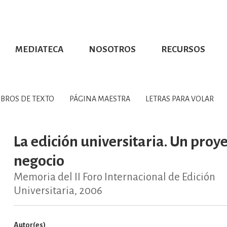
MEDIATECA
NOSOTROS
RECURSOS
CIÓN UDG
S DE TEXTO
PROMOCIONALES
DISTINCIONES
PUBLICACIONES RED UNIVERSITARIA
CONVOCATORIAS
NUMERALIA
CÓMO LEER EBOOKS
DIRECTORIO
COLECCIO
GRAFÍAS, LITERATURA Y ESTUD
IBROS DE TEXTO
PÁGINA MAESTRA
LETRAS PARA VOLAR
ERRA, GEOGRAFÍA, MEDIOAMBIE
La edición universitaria. Un proy
negocio
COMPUTACIÓN E INFORMÁTIC
Memoria del II Foro Internacional de Edición
Universitaria, 2006
FORMACIÓN Y MATERIAS INTER
Autor(es)