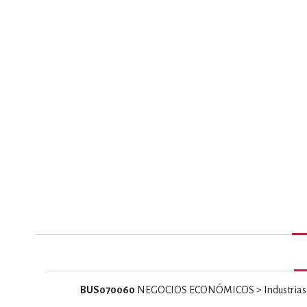
MATEMÁTICAS Y CI
NOVELA GRÁF
SALUD,
TECN
BUS070060
NEGOCIOS ECONÓMICOS > Industrias >