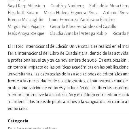
Sayri Karp Mitastein
Geoffrey Nunberg
Sofía de la Mora Cam
Elizabeth Solaro
Marta Helena Esguerra Pérez
Antonio Pérez
IVIDADES DE OCIO AL AIRE LIB
Brenna McLaughlin
Laura Esperanza Zambrano Ramírez
Magda Polo Pujadas
Gerardo Kloss Fernández del Castillo
Jesús Anaya Rosique
Claudia Annabel Arteaga Rubio
Ricardo
MÍA, FINANZAS, EMPRESA Y G
El II Foro Internacional de Edición Universitaria se realizó en el ma
Feria Internacional del Libro de Guadalajara, dentro de las activida
a profesionales, el 28 y 29 de noviembre de 2006. En esta ocasión, 
, AFICIONES Y OCIO
FICCIÓN
en torno al impacto de las políticas académicas en las publicacione
universitarias, las estrategias de las asociaciones de editoriales uni
frente a las necesidades de sus integrantes, el panorama actual de 
 Y RELIGIÓN
HISTORIA Y A
profesionalización de editores y la función de las librerías académi
memoria promueve la actualización y el diálogo entre editores univ
mantiene a las áreas de publicaciones a la vanguardia en cuanto a
NILES Y DIDÁCTICOS
LENGUA
editoriales.
Categoría