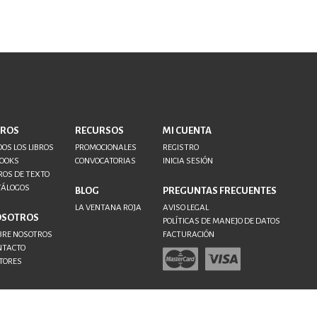
BROS
RECURSOS
MI CUENTA
OS LOS LIBROS
PROMOCIONALES
REGISTRO
BOOKS
CONVOCATORIAS
INICIA SESIÓN
ROS DE TEXTO
TÁLOGOS
BLOG
PREGUNTAS FRECUENTES
LA VENTANA ROJA
AVISO LEGAL
OSOTROS
POLÍTICAS DE MANEJO DE DATOS
BRE NOSOTROS
FACTURACIÓN
NTACTO
TORES