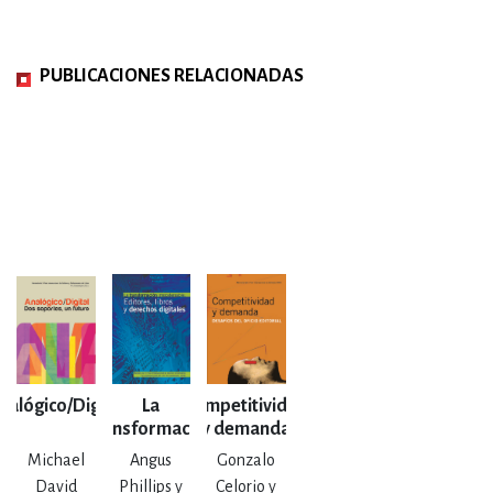
PUBLICACIONES RELACIONADAS
nalógico/Digital
La
Competitividad
transformación
y demanda
impostergable:
Michael
Angus
Gonzalo
editores, libros
David
Phillips y
Celorio y