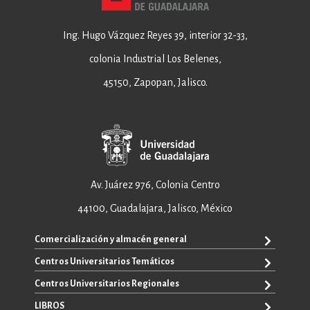
Ing. Hugo Vázquez Reyes 39, interior 32-33,
colonia Industrial Los Belenes,
45150, Zapopan, Jalisco.
Av. Juárez 976, Colonia Centro
44100, Guadalajara, Jalisco, México
Comercialización y almacén general
Centros Universitarios Temáticos
+52 33 3640 6326
+52 33 3640 4595
Centros Universitarios Regionales
CUAAD
contacto@editorial.udg.mx
CUCEA
LIBROS
CUALTOS