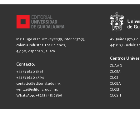
Ing. Hugo Vázquez Reyes 39, interior 32-33,
Av. Juárez 976, Co
colonia Industrial Los Belenes,
44100, Guadalajara
45150, Zapopan, Jalisco.
Centros Univer
Contacto:
CUAAD
+52 33 3640 6326
CUCEA
+52 33 3640 4594
CUCS
contacto@editorial.udg.mx
CUCBA
ventas@editorial.udg.mx
CUCEI
WhatsApp: +52 33 1433 6869
CUCSH