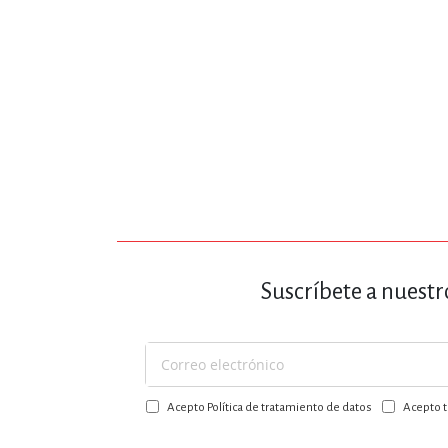
Suscríbete a nuestr
Suscríbase
a
Acepto Política de tratamiento de datos
Acepto t
nuestro
boletín: