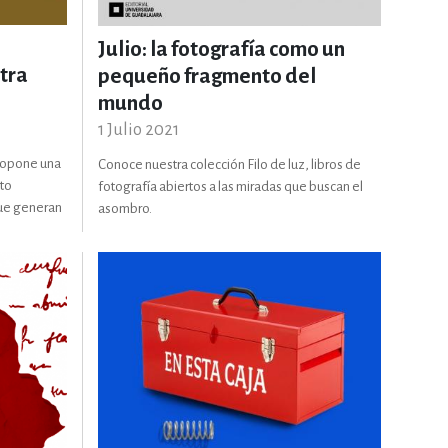
RE
DERECHO
Julio: la fotografía como un
tra
pequeño fragmento del
mundo
ESTIÓN
1 Julio 2021
propone una
Conoce nuestra colección Filo de luz, libros de
xto
fotografía abiertos a las miradas que buscan el
que generan
asombro.
 Y TEMAS AFINES
RQUEOLOGÍA
JE Y LINGÜÍSTICA