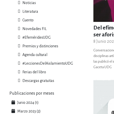
MATEMÁTICAS Y CI
Noticias
Literatura
Cuento
NOVELA GRÁF
Del efím
Novedades FIL
ser afor
#EfeméridesUDG
8 Junio 202
SALUD,
Premios y distinciones
Conversacione
Agenda cultural
disciplinas ar
las publicó el
#LeccionesDelAislamientoUDG
Gaceta UDG
Ferias del libro
Descargas gratuitas
TECN
Publicaciones por meses
Junio 2024 (1)
Marzo 2023 (2)