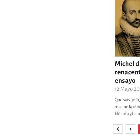
Michel 
renacent
ensayo
12 Mayo 20
Que sais-je ? 
resume la obr
filósofo y hum
1
Página
Anterior
Pági