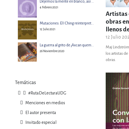
Dejemos la mente en blanco, así llegaremos al Nirvana
4 Febrero 2021
Artistas
DEPORTES Y ACT
obras en
Mutaciones: El I Ching reinterpretado en nuestra actualidad
llenos d
12 Julio 2021
ECONO
12 Julio 20
La guerra al grito de ¡Axcan quema, tehuatl, nehuatl!: ¡Ahora sí, tú o yo!
Maj Lindström 
26 Noviembre 2020
los artistas d
obras.
ESTILOS DE VIDA
Temáticas
FILOSOFÍA
#RutaDeLecturaUDG
Menciones en medios
INFANTILES, JUVE
El autor presenta
Invitado especial