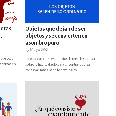
ERÍA, VETERINARIA
JOS ANIMADOS
dotas
Objetos que dejan de ser
,
objetos y se convierten en
asombro puro
ERSONAL
13 Mayo 2021
 que para
En esta caja de herramientas, la mirada se posa
ntenidas en
sobre lo habitual sólo para encontrar que las
S
cosas van más allá de lo ontológico.
LTURA