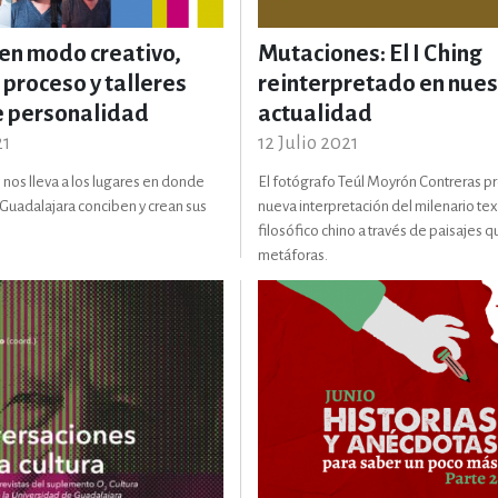
 en modo creativo,
Mutaciones: El I Ching
IVIDADES DE OCIO AL AIRE LIB
 proceso y talleres
reinterpretado en nues
e personalidad
actualidad
MÍA, FINANZAS, EMPRESA Y G
21
12 Julio 2021
nos lleva a los lugares en donde
El fotógrafo Teúl Moyrón Contreras 
e Guadalajara conciben y crean sus
nueva interpretación del milenario te
filosófico chino a través de paisajes 
, AFICIONES Y OCIO
FICCIÓN
metáforas.
 Y RELIGIÓN
HISTORIA Y A
NILES Y DIDÁCTICOS
LENGUA