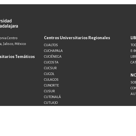
Centros Universitarios Regionales
LI
lonia Centro
, Jalisco, México
CUALTOS
TOD
CUCHAPALA
E-
sitarios Temáticos
CUCIÉNEGA
LIB
CUCOSTA
CA
CUCSUR
CUGDL
N
CULAGOS
SO
CUNORTE
CO
CUSUR
AU
CUTONALÁ
CUTLAJO
CUTLAQUE
CUVALLES
SEMS
UDG+