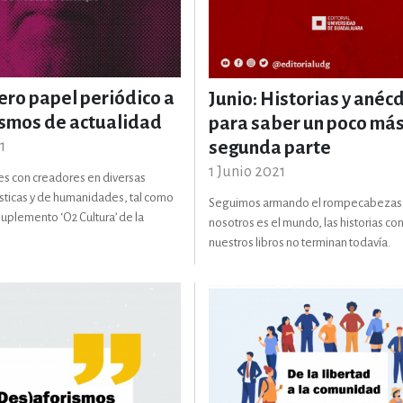
ENCIAS
MEDICINA, ENFERM
ICA, LIBROS DE CÓMICS, DIBU
ero papel periódico a
Junio: Historias y anéc
ismos de actualidad
para saber un poco más
segunda parte
1
 RELACIONES Y DESARROLLO P
1 Junio 2021
s con creadores en diversas
tísticas y de humanidades, tal como
Seguimos armando el rompecabezas
 suplemento ‘O2 Cultura’ de la
nosotros es el mundo, las historias co
SOCIEDAD Y CIENCIAS SOCIALE
nuestros libros no terminan todavía.
OLOGÍA, INGENIERÍA, AGRICU