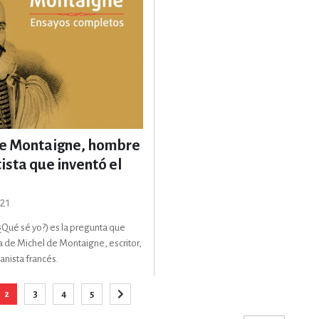
de Montaigne, hombre
ista que inventó el
21
(¿Qué sé yo?) es la pregunta que
a de Michel de Montaigne, escritor,
anista francés.
Página
2
3
4
5
na
Está viendo la página
Página
Página
Página
Página
Siguiente