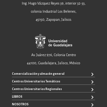
Ing. Hugo Vázquez Reyes 39, interior 32-33,
colonia Industrial Los Belenes,
45150, Zapopan, Jalisco.
Av. Juárez 976, Colonia Centro
44100, Guadalajara, Jalisco, México
Comercialización y almacén general
Centros Universitarios Temáticos
+52 33 3640 6326
+52 33 3640 4595
Centros Universitarios Regionales
CUAAD
contacto@editorial.udg.mx
CUCEA
LIBROS
CUALTOS
ventas@editorial.udg.mx
CUCS
CUCHAPALA
NOSOTROS
WhatsApp: +52 33 1433 6869
TODOS LOS LIBROS