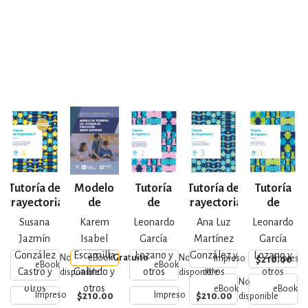
Tutoría de
Modelo
Tutoría
Tutoría de
Tutoría
trayectoria
de
de
trayectoria
de
t
II
tutorías
ingreso II
I
ingreso I
Susana
Karem
Leonardo
Ana Luz
Leonardo
del
Jazmín
Isabel
García
Martínez
García
Sistema
González
Escamilla
Lozano y
González y
Lozano y
No
eBook
Gratuito
No
$210.00
Impreso
Impreso
de
eBook
eBook
Castro y
Galindo y
otros
otros
otros
disponible
disponible
Educación
No
N
otros
otros
Media
eBook
eBook
$210.00
$210.00
Impreso
Impreso
disponible
di
Superior