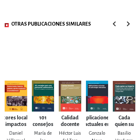
OTRAS PUBLICACIONES SIMILARES
Actores locales,
101
Calidad
Aplicaciones
Cada
impactos
consejos
docente
actuales en
quien su
un
globales:
para una
psicología
imperio
Daniel
María de
Héctor Luis
Gonzalo
Basilio
aportes
jubilación
educativa