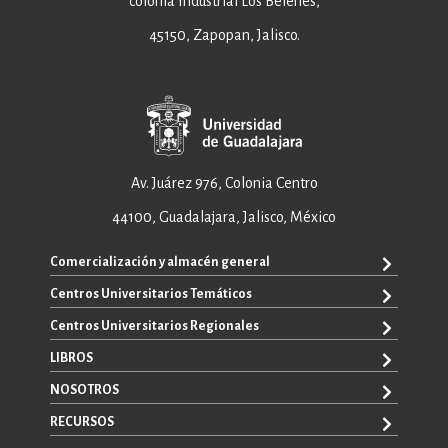
colonia Industrial Los Belenes,
45150, Zapopan, Jalisco.
Av. Juárez 976, Colonia Centro
44100, Guadalajara, Jalisco, México
Comercialización y almacén general
Centros Universitarios Temáticos
+52 33 3640 6326
+52 33 3640 4595
Centros Universitarios Regionales
CUAAD
contacto@editorial.udg.mx
CUCEA
LIBROS
CUALTOS
ventas@editorial.udg.mx
CUCS
CUCHAPALA
NOSOTROS
WhatsApp: +52 33 1433 6869
TODOS LOS LIBROS
CUCBA
CUCIÉNEGA
E-BOOKS
RECURSOS
CUCEI
SOBRE NOSOTROS
CUCOSTA
LIBROS DE TEXTO