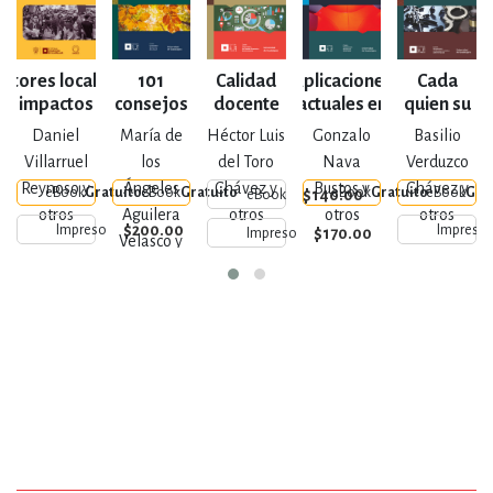
Actores locales,
101
Calidad
Aplicaciones
Cada
impactos
consejos
docente
actuales en
quien su
un
globales:
para una
psicología
imperio
Daniel
María de
Héctor Luis
Gonzalo
Basilio
aportes
jubilación
educativa
Villarruel
los
del Toro
Nava
Verduzco
académicos en
satisfactoria
Reynoso y
Ángeles
Chávez y
Bustos y
Chávez y
eBook
Gratuito
eBook
Gratuito
eBook
Gratuito
eBook
Gra
$140.00
eBook
paradiplomacia
otros
Aguilera
otros
otros
otros
$200.00
Impreso
Impreso
$170.00
Impreso
Velasco y
otros