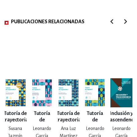
PUBLICACIONES RELACIONADAS
Tutoría de
Tutoría
Tutoría de
Tutoría
Inclusión y
trayectoria
de
trayectoria
de
trascendenci
II
ingreso II
I
ingreso I
Susana
Leonardo
Ana Luz
Leonardo
Leonardo
Jazmín
García
Martínez
García
García