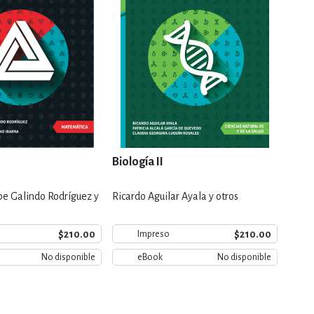
Biología II
Ciud
e Galindo Rodríguez y
Ricardo Aguilar Ayala y otros
José 
$210.00
$210.00
Impreso
No disponible
eBook
No disponible