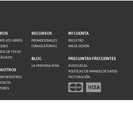
BROS
RECURSOS
MI CUENTA
OS LOS LIBROS
PROMOCIONALES
REGISTRO
BOOKS
CONVOCATORIAS
INICIA SESIÓN
ROS DE TEXTO
TÁLOGOS
BLOG
PREGUNTAS FRECUENTES
LA VENTANA ROJA
AVISO LEGAL
OSOTROS
POLÍTICAS DE MANEJO DE DATOS
BRE NOSOTROS
FACTURACIÓN
NTACTO
TORES