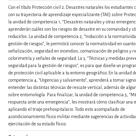
Con el título Protección civil 2. Desastres naturales los estudiantes
IVIDADES DE OCIO AL AIRE LIB
con su trayectoria de aprendizaje especializante (TAE) sobre Protecc
la unidad de competencia 1, “Desastres naturales y otras emergenci
aprenderán cuáles son los riesgos de desastre en su comunidad y 
reducirlos. La unidad de competencia 2, “Inducción a la normativida
MÍA, FINANZAS, EMPRESA Y G
gestión de riesgos”, le permitirá conocer la normatividad en cuanto
señalización, seguridad en incendios, comunicación de peligros y ri
colorimetría y señales de seguridad. La 3, “Técnicas y medidas prev
, AFICIONES Y OCIO
FICCIÓN
seguridad para la gestión de riesgos”, es para que diseñe un progr
de protección civil aplicable a tu entorno geográfico. En la unidad d
competencia 4, “Urgencias y salvamento”, aprenderá a tomar signos
entender las distintas técnicas de rescate vertical, además de algu
 Y RELIGIÓN
HISTORIA Y A
sobre entomología. Para finalizar, la unidad de competencia 5, “M
respuesta ante una emergencia”, les mostrará cómo clasificar una
aplicando el triaje prehospitalario. Todo esto acompañado de
NILES Y DIDÁCTICOS
LENGUA
acondicionamiento físico militar mediante sugerencias de activida
ejercitación de su estado físico.