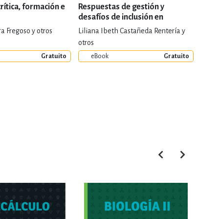
rítica, formación e
Respuestas de gestión y
El au
desafíos de inclusión en
universidades durante la crisis
a Fregoso y otros
Liliana Ibeth Castañeda Rentería y
Frida
de la covid-19
otros
Gratuito
eBook
Gratuito