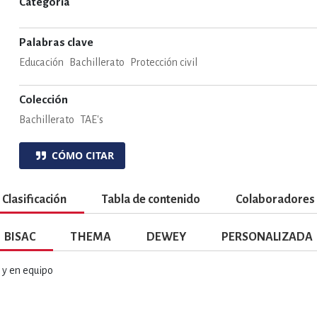
Categoría
ENCIAS
MEDICINA, ENFERM
Palabras clave
Educación
Bachillerato
Protección civil
ICA, LIBROS DE CÓMICS, DIBU
Colección
Bachillerato
TAE's
 RELACIONES Y DESARROLLO P
CÓMO CITAR
SOCIEDAD Y CIENCIAS SOCIALE
Clasificación
Tabla de contenido
Colaboradores
BISAC
THEMA
DEWEY
PERSONALIZADA
OLOGÍA, INGENIERÍA, AGRICU
y en equipo