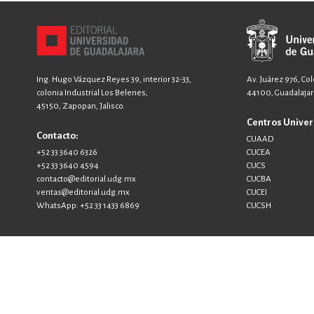
Ing. Hugo Vázquez Reyes 39, interior 32-33,
Av. Juárez 976, Co
colonia Industrial Los Belenes,
44100, Guadalajara
45150, Zapopan, Jalisco.
Centros Univer
Contacto:
CUAAD
+52 33 3640 6326
CUCEA
+52 33 3640 4594
CUCS
contacto@editorial.udg.mx
CUCBA
ventas@editorial.udg.mx
CUCEI
WhatsApp: +52 33 1433 6869
CUCSH