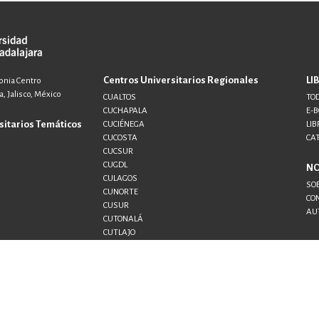
Centros Universitarios Regionales
LI
lonia Centro
, Jalisco, México
CUALTOS
TOD
CUCHAPALA
E-
sitarios Temáticos
CUCIÉNEGA
LIB
CUCOSTA
CA
CUCSUR
CUGDL
N
CULAGOS
SO
CUNORTE
CO
CUSUR
AU
CUTONALÁ
CUTLAJO
CUTLAQUE
CUVALLES
SEMS
UDG+