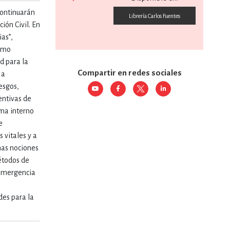
 continuarán
Librería Carlos Fuentes
RE
DERECHO
ión Civil. En
as”,
cómo
d para la
ESTIÓN
Compartir en redes sociales
 a
esgos,
entivas de
 Y TEMAS AFINES
ama interno
e
 vitales y a
nas nociones
RQUEOLOGÍA
étodos de
 emergencia
JE Y LINGÜÍSTICA
des para la