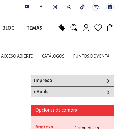
BLOG
TEMAS
Mi carrito
NES
AUTORES
CATÁLOGOS
COLABORADORES
PUNTOS DE VENTA
CONTACTO
IOS LITERARIOS
ACCESO ABIERTO
CATÁLOGOS
PUNTOS DE VENTA
NTE, PLANIFICACIÓN
Impreso
eBook
A
Opciones de compra
DISCIPLINARES
Impreso
Disponible en: