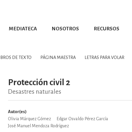
MEDIATECA
NOSOTROS
RECURSOS
CIÓN UDG
S DE TEXTO
PROMOCIONALES
DISTINCIONES
PUBLICACIONES RED UNIVERSITARIA
CONVOCATORIAS
NUMERALIA
CÓMO LEER EBOOKS
DIRECTORIO
COLECCIO
GRAFÍAS, LITERATURA Y ESTUD
IBROS DE TEXTO
PÁGINA MAESTRA
LETRAS PARA VOLAR
ERRA, GEOGRAFÍA, MEDIOAMBIE
Protección civil 2
Desastres naturales
COMPUTACIÓN E INFORMÁTIC
Autor(es)
Olivia Márquez Gómez
Edgar Osvaldo Pérez García
FORMACIÓN Y MATERIAS INTER
José Manuel Mendoza Rodríguez