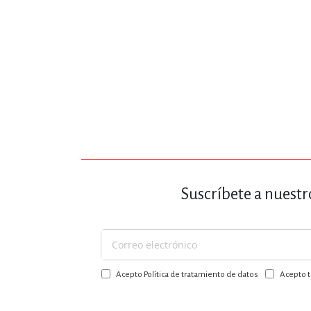
Suscríbete a nuestr
Suscríbase
a
Acepto Política de tratamiento de datos
Acepto t
nuestro
boletín: