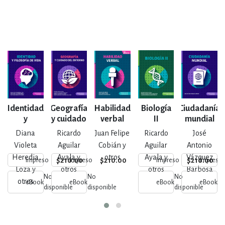
Identidad
Geografía
Habilidad
Biología
Ciudadanía
y
y cuidado
verbal
II
mundial
filosofía
del
Diana
Ricardo
Juan Felipe
Ricardo
José
de vida
entorno
Violeta
Aguilar
Cobián y
Aguilar
Antonio
Heredia
Ayala y
otros
Ayala y
Vázquez
$210.00
$210.00
$210.00
Impreso
Impreso
Impreso
Impreso
Loza y
otros
otros
Barbosa
No
No
No
N
otros
eBook
eBook
eBook
eBook
disponible
disponible
disponible
di