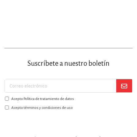
Suscríbete a nuestro boletín
Suscríbase
a
Acepto Política de tratamiento de datos
nuestro
boletín:
Acepto términos y condiciones de uso