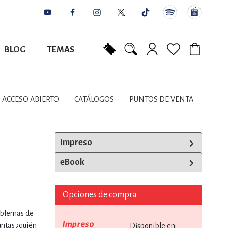
BLOG
TEMAS
Mi carrito
NES
AUTORES
CATÁLOGOS
COLABORADORES
PUNTOS DE VENTA
CONTACTO
IOS LITERARIOS
ACCESO ABIERTO
CATÁLOGOS
PUNTOS DE VENTA
NTE, PLANIFICACIÓN
Impreso
eBook
A
Opciones de compra
DISCIPLINARES
roblemas de
Impreso
untas ¿quién
Disponible en: