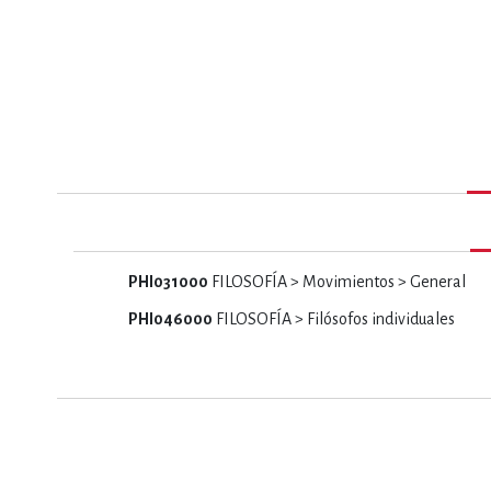
MATEMÁTICAS Y CI
NOVELA GRÁF
SALUD,
PHI031000
FILOSOFÍA > Movimientos > General
PHI046000
FILOSOFÍA > Filósofos individuales
TECN