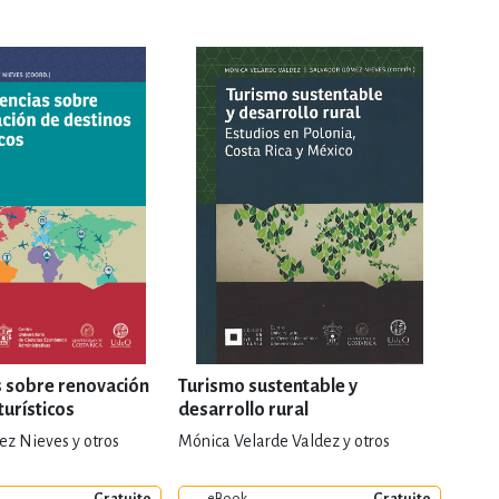
s sobre renovación
Turismo sustentable y
El su
turísticos
desarrollo rural
z Nieves y otros
Mónica Velarde Valdez y otros
Aleja