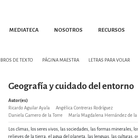
MEDIATECA
NOSOTROS
RECURSOS
CIÓN UDG
S DE TEXTO
PROMOCIONALES
DISTINCIONES
PUBLICACIONES RED UNIVERSITARIA
CONVOCATORIAS
NUMERALIA
CÓMO LEER EBOOKS
DIRECTORIO
COLECCIO
GRAFÍAS, LITERATURA Y ESTUD
IBROS DE TEXTO
PÁGINA MAESTRA
LETRAS PARA VOLAR
ERRA, GEOGRAFÍA, MEDIOAMBIE
Geografía y cuidado del entorno
Autor(es)
COMPUTACIÓN E INFORMÁTIC
Ricardo Aguilar Ayala
Angélica Contreras Rodríguez
Daniela Gamero de la Torre
María Magdalena Hernández de la 
FORMACIÓN Y MATERIAS INTER
Los climas, los seres vivos, las sociedades, las formas minerales, los
relieves de la tierra, el agua del planeta, las lenguas, las culturas, 