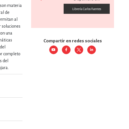
 son materia
Librería Carlos Fuentes
ral de
RE
DERECHO
ermitan al
r soluciones
con una
ESTIÓN
emáticas
Compartir en redes sociales
del
por completo
 Y TEMAS AFINES
s del
jara.
RQUEOLOGÍA
JE Y LINGÜÍSTICA