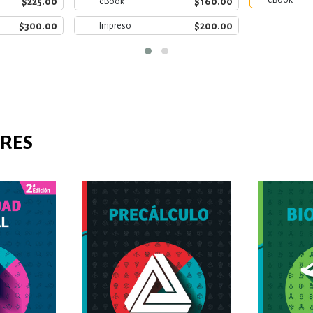
eBook
$225.00
$160.00
eBook
$300.00
$200.00
Impreso
ARES