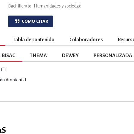
ENCIAS
MEDICINA, ENFERM
Bachillerato
Humanidades y sociedad
CÓMO CITAR
ICA, LIBROS DE CÓMICS, DIBU
Tabla de contenido
Colaboradores
Recurso
 RELACIONES Y DESARROLLO P
BISAC
THEMA
DEWEY
PERSONALIZADA
afía
SOCIEDAD Y CIENCIAS SOCIALE
ión Ambiental
OLOGÍA, INGENIERÍA, AGRICU
AS