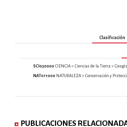
MATEMÁTICAS Y CI
NOVELA GRÁF
Clasificación
SALUD,
SCI030000
CIENCIA > Ciencias de la Tierra > Geogr
NAT011000
NATURALEZA > Conservación y Protecc
TECN
PUBLICACIONES RELACIONAD