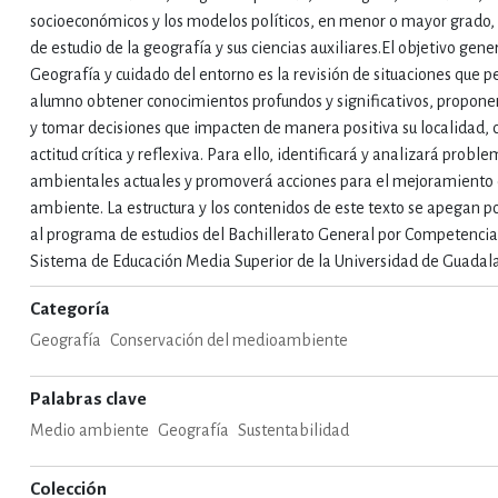
socioeconómicos y los modelos políticos, en menor o mayor grado,
de estudio de la geografía y sus ciencias auxiliares.El objetivo gene
IVIDADES DE OCIO AL AIRE LIB
Geografía y cuidado del entorno es la revisión de situaciones que p
alumno obtener conocimientos profundos y significativos, propone
y tomar decisiones que impacten de manera positiva su localidad, 
MÍA, FINANZAS, EMPRESA Y G
actitud crítica y reflexiva. Para ello, identificará y analizará probl
ambientales actuales y promoverá acciones para el mejoramiento 
ambiente. La estructura y los contenidos de este texto se apegan 
, AFICIONES Y OCIO
FICCIÓN
al programa de estudios del Bachillerato General por Competencia
Sistema de Educación Media Superior de la Universidad de Guadala
Categoría
 Y RELIGIÓN
HISTORIA Y A
Geografía
Conservación del medioambiente
Palabras clave
NILES Y DIDÁCTICOS
LENGUA
Medio ambiente
Geografía
Sustentabilidad
Colección