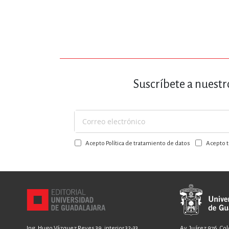
Suscríbete a nuestr
Suscríbase
a
Acepto Política de tratamiento de datos
Acepto t
nuestro
boletín:
Ing. Hugo Vázquez Reyes 39, interior 32-33,
Av. Juárez 976, Co