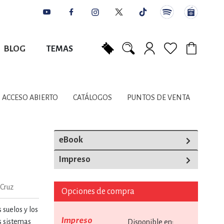
BLOG
TEMAS
Mi carrito
NES
AUTORES
CATÁLOGOS
COLABORADORES
PUNTOS DE VENTA
CONTACTO
IOS LITERARIOS
ACCESO ABIERTO
CATÁLOGOS
PUNTOS DE VENTA
NTE, PLANIFICACIÓN
eBook
Impreso
A
Cruz
Opciones de compra
DISCIPLINARES
 suelos y los
Impreso
os sistemas
Disponible en: