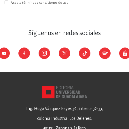
boletín:
Acepto términos y condiciones de uso
Síguenos en redes sociales
Ing. Hugo Vázquez Reyes 39, interior 32-33,
colonia Industrial Los Belenes,
45150, Zapopan, Jalisco.