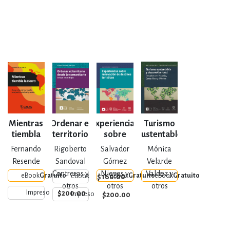
Mientras
Ordenar el
Experiencias
Turismo
tiembla
territorio
sobre
sustentable
la tierra
desde lo
renovación
y
Fernando
Rigoberto
Salvador
Mónica
comunitario
de destinos
desarrollo
Resende
Sandoval
Gómez
Velarde
turísticos
rural
Contreras y
Nieves y
Valdez y
eBook
Gratuito
eBook
Gratuito
eBook
Gratuito
$160.00
eBook
otros
otros
otros
$200.00
Impreso
$200.00
Impreso