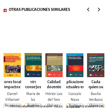
OTRAS PUBLICACIONES SIMILARES
Actores locales,
101
Calidad
Aplicaciones
Cada
impactos
consejos
docente
actuales en
quien su
un
globales:
para una
psicología
imperio
Daniel
María de
Héctor Luis
Gonzalo
Basilio
aportes
jubilación
educativa
Villarruel
los
del Toro
Nava
Verduzco
académicos en
satisfactoria
Reynoso y
Ángeles
Chávez y
Bustos y
Chávez y
eBook
Gratuito
eBook
Gratuito
eBook
Gratuito
eBook
Gra
$140.00
eBook
paradiplomacia