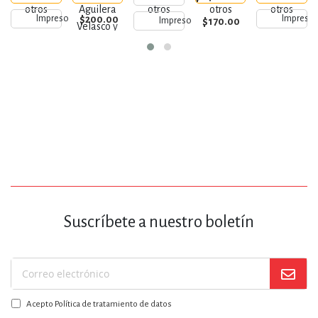
otros
Aguilera
otros
otros
otros
$200.00
Impreso
Impreso
$170.00
Impreso
Velasco y
otros
Suscríbete a nuestro boletín
Suscríbase
a
Acepto Política de tratamiento de datos
nuestro