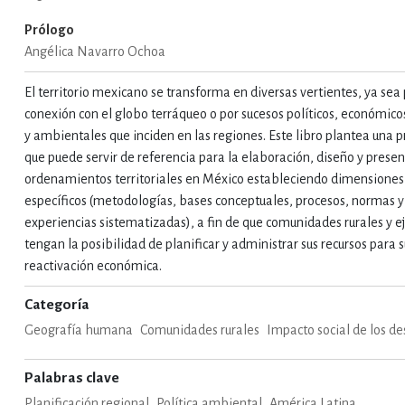
Prólogo
IVIDADES DE OCIO AL AIRE LIB
Angélica Navarro Ochoa
El territorio mexicano se transforma en diversas vertientes, ya sea 
conexión con el globo terráqueo o por sucesos políticos, económicos
MÍA, FINANZAS, EMPRESA Y G
y ambientales que inciden en las regiones. Este libro plantea una 
que puede servir de referencia para la elaboración, diseño y prese
ordenamientos territoriales en México estableciendo dimensiones y
, AFICIONES Y OCIO
FICCIÓN
específicos (metodologías, bases conceptuales, procesos, normas y
experiencias sistematizadas), a fin de que comunidades rurales y ej
tengan la posibilidad de planificar y administrar sus recursos para s
 Y RELIGIÓN
HISTORIA Y A
reactivación económica.
Categoría
Geografía humana
Comunidades rurales
Impacto social de los de
NILES Y DIDÁCTICOS
LENGUA
Palabras clave
Planificación regional
Política ambiental
América Latina