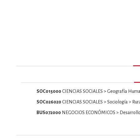
MATEMÁTICAS Y CI
NOVELA GRÁF
SALUD,
SOC015000
CIENCIAS SOCIALES > Geografía Hum
SOC026020
CIENCIAS SOCIALES > Sociología > Rur
TECN
BUS072000
NEGOCIOS ECONÓMICOS > Desarrollo >