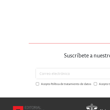
Suscríbete a nuestr
Suscríbase
a
Acepto Política de tratamiento de datos
Acepto t
nuestro
boletín: