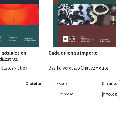
 actuales en
Cada quien su imperio
Acad
ducativa
Bustos y otros
Basilio Verduzco Chávez y otros
Blanc
Gratuito
eBook
Gratuito
e
$170.00
Impreso