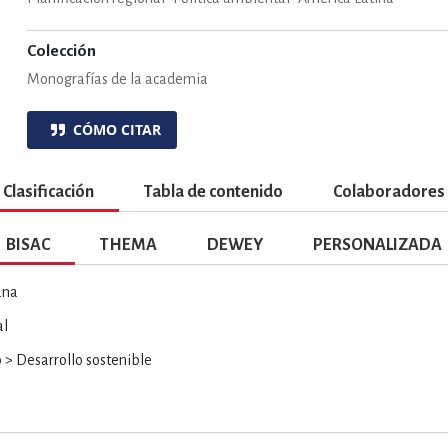
ENCIAS
MEDICINA, ENFERM
Colección
Monografías de la academia
ICA, LIBROS DE CÓMICS, DIBU
CÓMO CITAR
 RELACIONES Y DESARROLLO P
Clasificación
Tabla de contenido
Colaboradores
BISAC
THEMA
DEWEY
PERSONALIZADA
SOCIEDAD Y CIENCIAS SOCIALE
ana
al
OLOGÍA, INGENIERÍA, AGRICU
 Desarrollo sostenible