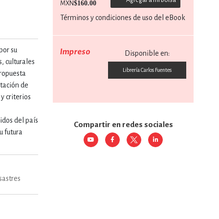
$160.00
MXN
Términos y condiciones de uso del eBook
RE
DERECHO
por su
Impreso
Disponible en:
, culturales
ESTIÓN
Librería Carlos Fuentes
propuesta
ntación de
 criterios
 Y TEMAS AFINES
idos del país
Compartir en redes sociales
u futura
RQUEOLOGÍA
sastres
JE Y LINGÜÍSTICA