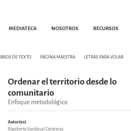
MEDIATECA
NOSOTROS
RECURSOS
CIÓN UDG
S DE TEXTO
PROMOCIONALES
DISTINCIONES
PUBLICACIONES RED UNIVERSITARIA
CONVOCATORIAS
NUMERALIA
CÓMO LEER EBOOKS
DIRECTORIO
COLECCIO
GRAFÍAS, LITERATURA Y ESTUD
IBROS DE TEXTO
PÁGINA MAESTRA
LETRAS PARA VOLAR
ERRA, GEOGRAFÍA, MEDIOAMBIE
Ordenar el territorio desde lo
comunitario
COMPUTACIÓN E INFORMÁTIC
Enfoque metodológico
FORMACIÓN Y MATERIAS INTER
Autor(es)
Rigoberto Sandoval Contreras