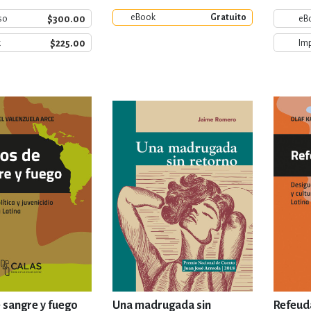
eBook
Gratuito
$300.00
so
eB
$225.00
k
Im
 sangre y fuego
Una madrugada sin
Refeud