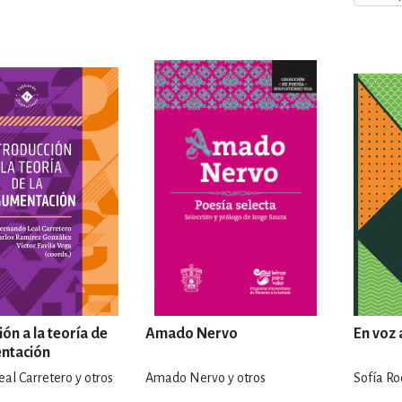
ENCIAS
MEDICINA, ENFERM
ICA, LIBROS DE CÓMICS, DIBU
 RELACIONES Y DESARROLLO P
SOCIEDAD Y CIENCIAS SOCIALE
OLOGÍA, INGENIERÍA, AGRICU
ón a la teoría de
Amado Nervo
En voz a
entación
al Carretero y otros
Amado Nervo y otros
Sofía Ro