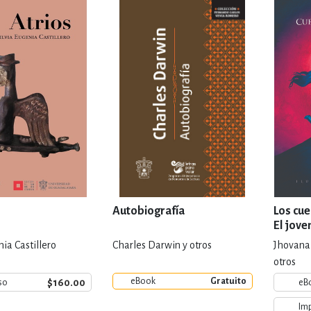
IVIDADES DE OCIO AL AIRE LIB
MÍA, FINANZAS, EMPRESA Y G
, AFICIONES Y OCIO
FICCIÓN
 Y RELIGIÓN
HISTORIA Y A
Autobiografía
Los cue
El jove
nia Castillero
Charles Darwin y otros
Jhovana 
NILES Y DIDÁCTICOS
LENGUA
otros
eBook
Gratuito
$160.00
so
eB
Im