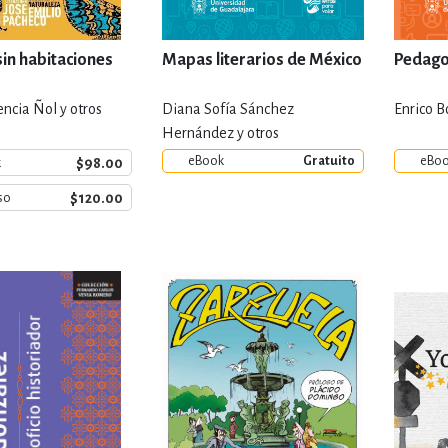
sin habitaciones
Mapas literarios de México
Pedagog
ncia Ñol y otros
Diana Sofía Sánchez
Enrico Bo
Hernández y otros
eBook
Gratuito
eBo
$98.00
k
$120.00
so