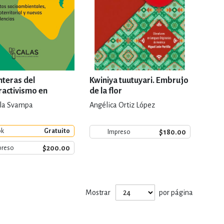
nteras del
Kwiniya tuutuyari. Embrujo
ractivismo en
de la flor
 Latina
lla Svampa
Angélica Ortiz López
ok
Gratuito
$180.00
Impreso
$200.00
preso
Mostrar
por página