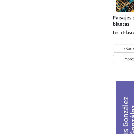
Paisajes 
blancas
León Plasce
eBoo
Impre