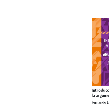
MATEMÁTICAS Y CI
NOVELA GRÁF
SALUD,
TECN
Introducci
la argum
Fernando Le