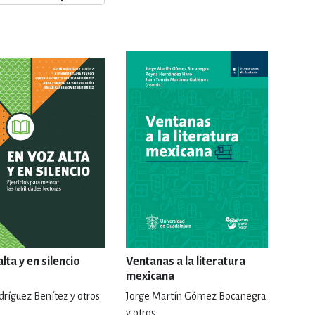
ERÍA, VETERINARIA
JOS ANIMADOS
ERSONAL
S
LTURA
lta y en silencio
Ventanas a la literatura
mexicana
dríguez Benítez y otros
Jorge Martín Gómez Bocanegra
y otros