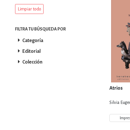
Limpiar todo
DEPORTES Y ACT
FILTRA TU BÚSQUEDA POR
ECONO
Categoría
Editorial
ESTILOS DE VIDA
Colección
FILOSOFÍA
Atrios
Silvia Euge
INFANTILES, JUVE
Impre