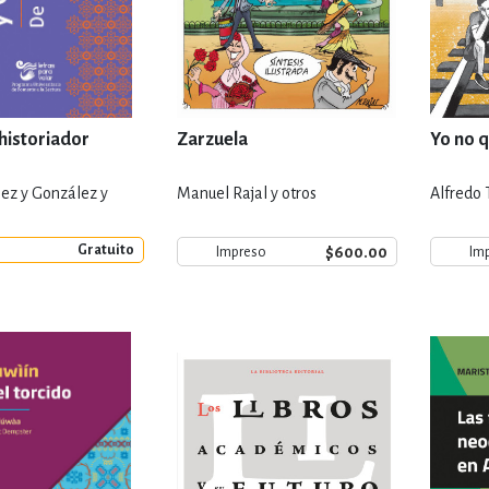
 historiador
Zarzuela
Yo no q
lez y González y
Manuel Rajal y otros
Alfredo 
Gratuito
$600.00
Impreso
Im