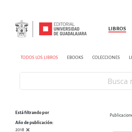
LIBROS
SOBRE NOSOTROS
TODOS LOS LIBROS
HISTORIA
EBOOKS
VINCULA
LIBRO
ARTES
BIO
TODOS LOS LIBROS
EBOOKS
COLECCIONES
L
CIENCIAS DE LA TI
Buscar
Está filtrando por
Publicacio
CONSULTA, IN
Año de publicación
2018