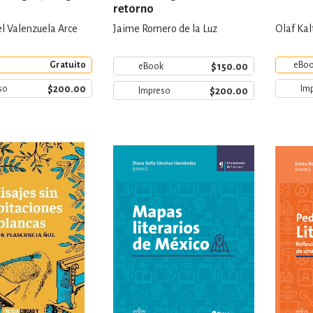
retorno
l Valenzuela Arce
Jaime Romero de la Luz
Olaf Ka
Gratuito
eBo
$150.00
eBook
$200.00
so
Im
$200.00
Impreso