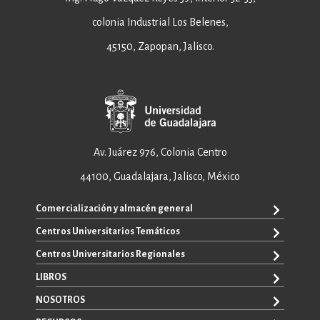
colonia Industrial Los Belenes,
45150, Zapopan, Jalisco.
Av. Juárez 976, Colonia Centro
44100, Guadalajara, Jalisco, México
Comercialización y almacén general
Centros Universitarios Temáticos
+52 33 3640 6326
+52 33 3640 4595
Centros Universitarios Regionales
CUAAD
contacto@editorial.udg.mx
CUCEA
LIBROS
CUALTOS
ventas@editorial.udg.mx
CUCS
CUCHAPALA
NOSOTROS
WhatsApp: +52 33 1433 6869
TODOS LOS LIBROS
CUCBA
CUCIÉNEGA