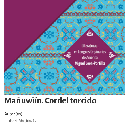
Mañuwìín. Cordel torcido
Autor(es)
Hubert Matiúwàa