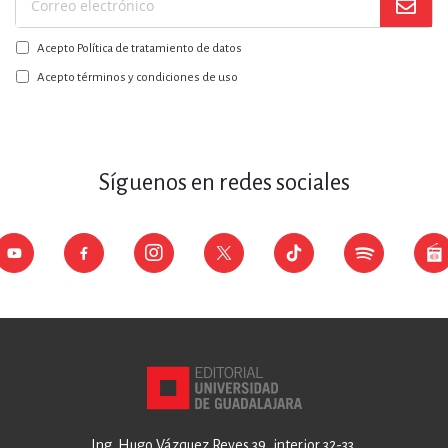
Suscríbase
a
Acepto Política de tratamiento de datos
nuestro
boletín:
Acepto términos y condiciones de uso
Síguenos en redes sociales
Ing. Hugo Vázquez Reyes 39, interior 32-33,