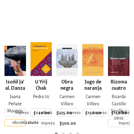
Isoñil ja’
U Yi’ij
Obra
Jugo de
Rizoma
al. Danza
Chak
negra
naranja
cuatro
de la
Ixi’im.
Juana
Pedro Uc
Carmen
Carmen
Ricardo
lluvia
Espigas
Peñate
Villoro
Villoro
Castillo
de maíz
Montejo
Sevilla y
$140.00
$225.00
$150.00
$150.00
Impreso
eBook
Impreso
Impreso
eBook
rojo
otros
eBook
Gratuito
$300.00
Impreso
Impreso