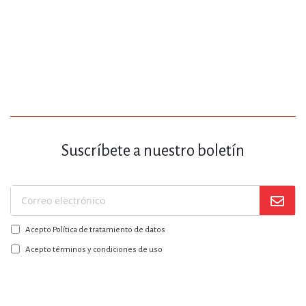
Suscríbete a nuestro boletín
Suscríbase
a
Acepto Política de tratamiento de datos
nuestro
boletín:
Acepto términos y condiciones de uso