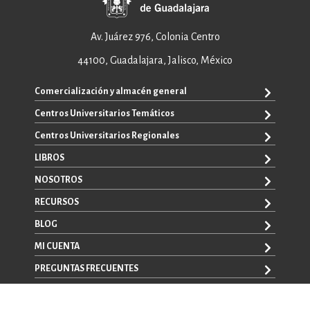
Av. Juárez 976, Colonia Centro
44100, Guadalajara, Jalisco, México
Comercialización y almacén general
Centros Universitarios Temáticos
+52 33 3640 6326
+52 33 3640 4595
Centros Universitarios Regionales
CUAAD
contacto@editorial.udg.mx
CUCEA
LIBROS
CUALTOS
ventas@editorial.udg.mx
CUCS
CUCHAPALA
NOSOTROS
WhatsApp: +52 33 1433 6869
TODOS LOS LIBROS
CUCBA
CUCIÉNEGA
E-BOOKS
RECURSOS
CUCEI
SOBRE NOSOTROS
CUCOSTA
LIBROS DE TEXTO
CUCSH
CONTACTO
BLOG
CUCSUR
PROMOCIONALES
CATÁLOGOS
AUTORES
CUGDL
CONVOCATORIAS
MI CUENTA
LA VENTANA ROJA
CULAGOS
PREGUNTAS FRECUENTES
REGISTRO
CUNORTE
INICIA SESIÓN
CUSUR
AVISO LEGAL