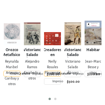
Orozco
Victoriano
Creadores
Victoriano
Habitar
Metafísico /
Salado
en
Salado
e
Metaphysical
Álvarez
aislamiento
Álvarez
Reynalda
Alejandro
Nelly
Victoriano
Jean-Marc
Orozco
Maribel
Ramos
Rosales
Salado
Besse y
Arteaga
Escobedo y
Plascencia
Álvarez
otros
eBook
Gratuito
eBook
Gratuito
$200.00
$200.00
Impreso
Impreso
Impreso
Garibay y
otros
$500.00
Impreso
otros