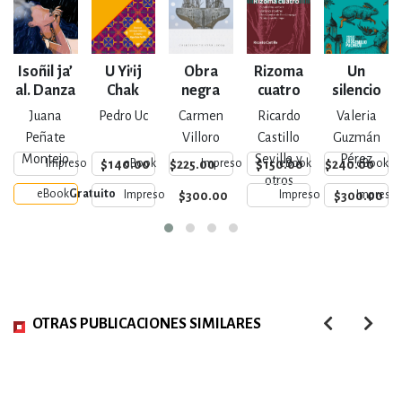
Isoñil ja’
U Yi’ij
Obra
Rizoma
Un
al. Danza
Chak
negra
cuatro
silencio
de la
Ixi’im.
tan
Juana
Pedro Uc
Carmen
Ricardo
Valeria
lluvia
Espigas
blanco
Peñate
Villoro
Castillo
Guzmán
de maíz
Montejo
Sevilla y
Pérez
$140.00
$225.00
$150.00
$240.00
Impreso
eBook
Impreso
eBook
eBook
rojo
otros
eBook
Gratuito
$300.00
$300.00
Impreso
Impreso
Impreso
OTRAS PUBLICACIONES SIMILARES