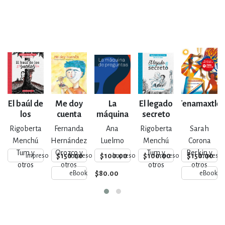
El baúl de
Me doy
La
El legado
Tenamaxtle
los
cuenta
máquina
secreto
sueños
de
Rigoberta
Fernanda
Ana
Rigoberta
Sarah
preguntas
Menchú
Hernández
Luelmo
Menchú
Corona
Tum y
Orozco y
Tum y
Berkin y
$150.00
$100.00
$100.00
$150.00
Impreso
Impreso
Impreso
Impreso
Impreso
otros
otros
otros
otros
$80.00
eBook
eBook