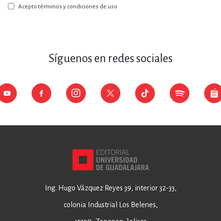
boletín:
Acepto términos y condiciones de uso
Síguenos en redes sociales
Ing. Hugo Vázquez Reyes 39, interior 32-33,
colonia Industrial Los Belenes,