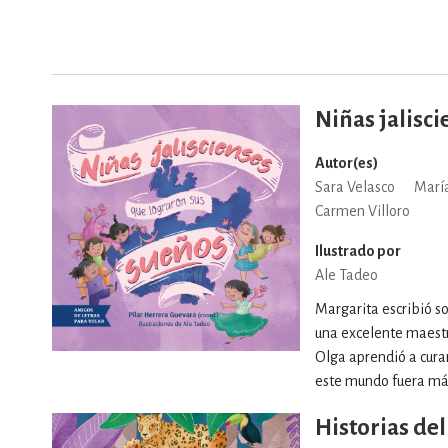
DEPORTES Y ACT
Niñas jalisc
ECONO
Autor(es)
Sara Velasco
María
ESTILOS DE VIDA
Carmen Villoro
Ilustrado por
Ale Tadeo
FILOSOFÍA
Margarita escribió sob
una excelente maestr
Olga aprendió a curar
INFANTILES, JUVE
este mundo fuera más
Historias de