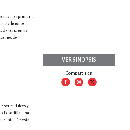
 educación primaria
las tradiciones
os de conciencia
nsiones del
VER SINOPSIS
Compartir en
r seres dulces y
jo Pesadilla, una
parente. De esta