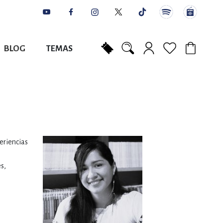
BLOG
TEMAS
Mi carrito
NES
AUTORES
CATÁLOGOS
COLABORADORES
PUNTOS DE VENTA
CONTACTO
IOS LITERARIOS
NTE, PLANIFICACIÓN
periencias
A
s,
DISCIPLINARES