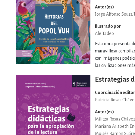
MATEMÁTICAS Y CI
Autor(es)
Jorge Alfonso Souza 
Ilustrado por
NOVELA GRÁF
Ale Tadeo
Esta obra presenta de
maravillosa compilac
SALUD,
con imágenes poética
las civilizaciones má
Estrategias d
Coordinación editor
Patricia Rosas Cháve
TECN
Autor(es)
Militza Rosas Cháve
Mariana Arisbeth Enc
Moisés Ramón Suáre