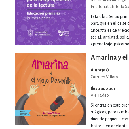
Eric Tonatiuh Tello S
Esta obra (en su prim
para que en ellos se d
ancestrales de México
social, amistad, soli
aprendizaje: psicomot
Amarina y el 
Autor(es)
Carmen Villoro
Ilustrado por
Ale Tadeo
Si entras en este cu
mágicos, pero también
duende pequeña como 
historia en adelante,