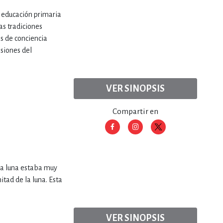
e educación primaria
las tradiciones
os de conciencia
nsiones del
VER SINOPSIS
Compartir en
la luna estaba muy
tad de la luna. Esta
VER SINOPSIS