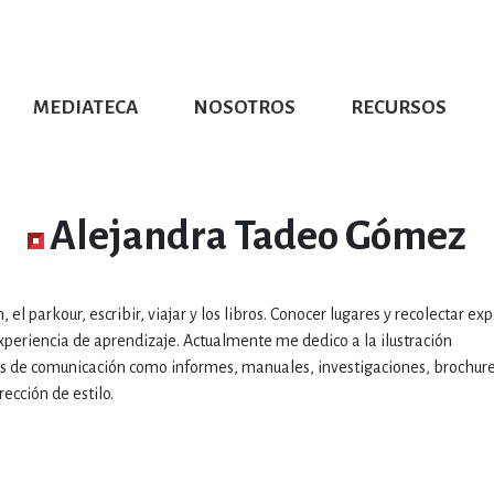
MEDIATECA
NOSOTROS
RECURSOS
CIÓN UDG
S DE TEXTO
PROMOCIONALES
DISTINCIONES
PUBLICACIONES RED UNIVERSITARIA
CONVOCATORIAS
NUMERALIA
CÓMO LEER EBOOKS
DIRECTORIO
COLECCIO
GRAFÍAS, LITERATURA Y ESTUD
Alejandra Tadeo Gómez
ERRA, GEOGRAFÍA, MEDIOAMBIE
el parkour, escribir, viajar y los libros. Conocer lugares y recolectar ex
experiencia de aprendizaje. Actualmente me dedico a la ilustración
COMPUTACIÓN E INFORMÁTIC
ctos de comunicación como informes, manuales, investigaciones, brochure
rección de estilo.
FORMACIÓN Y MATERIAS INTER