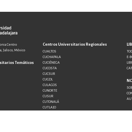
Centros Universitarios Regionales
LI
lonia Centro
, Jalisco, México
CUALTOS
TOD
CUCHAPALA
E-
sitarios Temáticos
CUCIÉNEGA
LIB
CUCOSTA
CA
CUCSUR
CUGDL
N
CULAGOS
SO
CUNORTE
CO
CUSUR
AU
CUTONALÁ
CUTLAJO
CUTLAQUE
CUVALLES
SEMS
UDG+