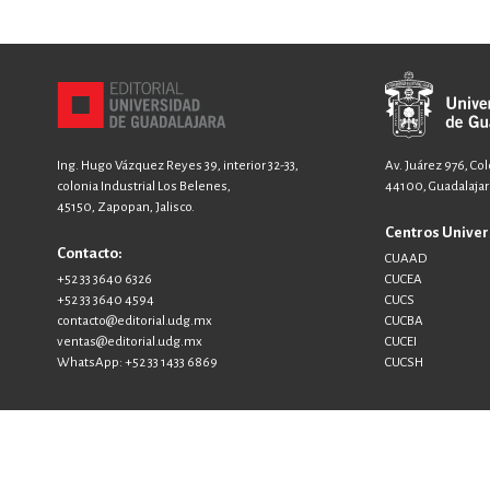
boletín:
Ing. Hugo Vázquez Reyes 39, interior 32-33,
Av. Juárez 976, Co
colonia Industrial Los Belenes,
44100, Guadalajara
45150, Zapopan, Jalisco.
Centros Univer
Contacto:
CUAAD
+52 33 3640 6326
CUCEA
+52 33 3640 4594
CUCS
contacto@editorial.udg.mx
CUCBA
ventas@editorial.udg.mx
CUCEI
WhatsApp: +52 33 1433 6869
CUCSH