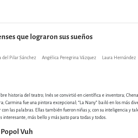
IVIDADES DE OCIO AL AIRE LIB
ienses que lograron sus sueños
MÍA, FINANZAS, EMPRESA Y G
 del Pilar Sánchez
Angélica Peregrina Vázquez
Laura Hernández
, AFICIONES Y OCIO
FICCIÓN
 Y RELIGIÓN
HISTORIA Y A
re historia del teatro; Inés se convirtió en científica e inventora; Chena
a; Carmina fue una pintora excepcional; “La Nany” bailó en los más dive
 con las palabras. Ellas también fueron niñas y, con su inteligencia y tal
NILES Y DIDÁCTICOS
LENGUA
 interesante, más bello y más justo para todas y todos.
l Popol Vuh