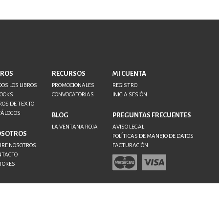
BROS
RECURSOS
MI CUENTA
OS LOS LIBROS
PROMOCIONALES
REGISTRO
BOOKS
CONVOCATORIAS
INICIA SESIÓN
ROS DE TEXTO
TÁLOGOS
BLOG
PREGUNTAS FRECUENTES
LA VENTANA ROJA
AVISO LEGAL
OSOTROS
POLÍTICAS DE MANEJO DE DATOS
BRE NOSOTROS
FACTURACIÓN
NTACTO
TORES