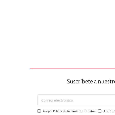
Suscríbete a nuestr
Suscríbase
a
Acepto Política de tratamiento de datos
Acepto t
nuestro