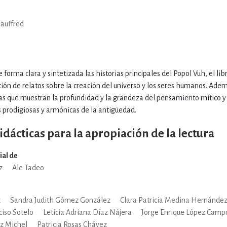
ENCIAS
MEDICINA, ENFERM
Jauffred
ICA, LIBROS DE CÓMICS, DIBU
 forma clara y sintetizada las historias principales del Popol Vuh, el l
ión de relatos sobre la creación del universo y los seres humanos. Adem
 RELACIONES Y DESARROLLO P
s que muestran la profundidad y la grandeza del pensamiento mítico y 
s prodigiosas y armónicas de la antigüedad.
SOCIEDAD Y CIENCIAS SOCIALE
idácticas para la apropiación de la lectura
ial de
z
Ale Tadeo
OLOGÍA, INGENIERÍA, AGRICU
z
Sandra Judith Gómez González
Clara Patricia Medina Hernánde
iso Sotelo
Leticia Adriana Díaz Nájera
Jorge Enrique López Camp
z Michel
Patricia Rosas Chávez