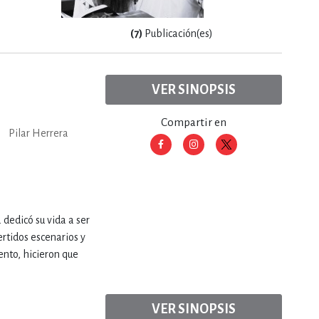
RE
DERECHO
(7)
Publicación(es)
VER SINOPSIS
ESTIÓN
Compartir en
Pilar Herrera
 Y TEMAS AFINES
RQUEOLOGÍA
 dedicó su vida a ser
rtidos escenarios y
ento, hicieron que
JE Y LINGÜÍSTICA
VER SINOPSIS