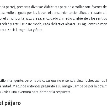
nda parte), presenta diversas didácticas para desarrollar con jóvenes d
esarrolle el gusto por las letras, el pensamiento científico, el rescate a 
, el amor por la naturaleza, el cuidado al medio ambiente y los sentid
daridad y arte. De este modo, cada didáctica abarca las siguientes dime
ora, social, cognitiva y ética.
illo inteligente, pero había cosas que no entendía. Una noche, cuando 
 la mitad. Macunde entonces preguntó a su amigo Cambebe por la otra mi
 a vivir a una aventura para obtener la respuesta.
 el pájaro