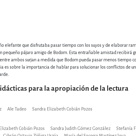
 elefante que disfrutaba pasar tiempo con los suyos y de elaborar ram
 un pequeño pájaro amigo de Bodom. Esta entrañable amistad recibirá g
s entre ambos surjan a medida que Bodom pueda pasar menos tiempo co
ria es sobre la importancia de hablar para solucionar los conflictos de 
arde.
idácticas para la apropiación de la lectura
z
Ale Tadeo
Sandra Elizabeth Cobián Pozos
Elizabeth Cobián Pozos
Sandra Judith Gómez González
Stefanía 
Gibrán Octavio Zúñiga Urzúa
María del Socorro Martínez Joya