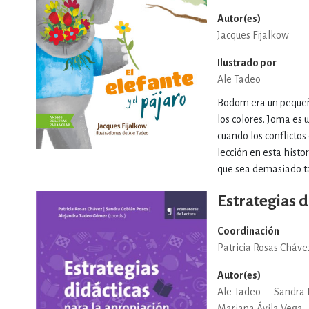
Autor(es)
Jacques Fijalkow
Ilustrado por
Ale Tadeo
Bodom era un pequeño
los colores. Joma es
cuando los conflicto
lección en esta histo
que sea demasiado t
Estrategias d
Coordinación
Patricia Rosas Cháve
Autor(es)
Ale Tadeo
Sandra 
Mariana Ávila Vega