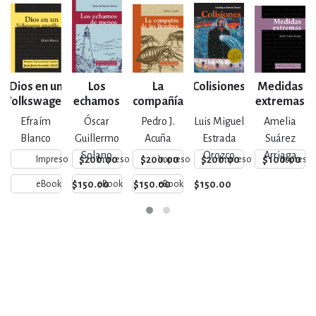
Dios en un
Los
La
Colisiones
Medidas
Volkswagen
echamos
compañía
extremas
amarillo
de
de las
Efraím
Óscar
Pedro J.
Luis Miguel
Amelia
menos
liendres
Blanco
Guillermo
Acuña
Estrada
Suárez
Solano
Orozco
Arriaga
$200.00
$200.00
$200.00
$100.00
Impreso
Impreso
Impreso
Impreso
Impreso
$150.00
$150.00
$150.00
eBook
eBook
eBook