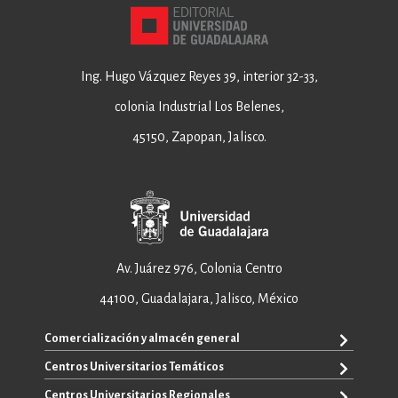
Ing. Hugo Vázquez Reyes 39, interior 32-33,
colonia Industrial Los Belenes,
45150, Zapopan, Jalisco.
Av. Juárez 976, Colonia Centro
44100, Guadalajara, Jalisco, México
Comercialización y almacén general
Centros Universitarios Temáticos
+52 33 3640 6326
+52 33 3640 4595
Centros Universitarios Regionales