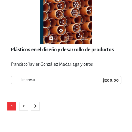
Plásticos en el diseño y desarrollo de productos
Francisco Javier González Madariaga y otros
$200.00
Impreso
Página
1
2
Está viendo la página
Página
Página
Siguiente