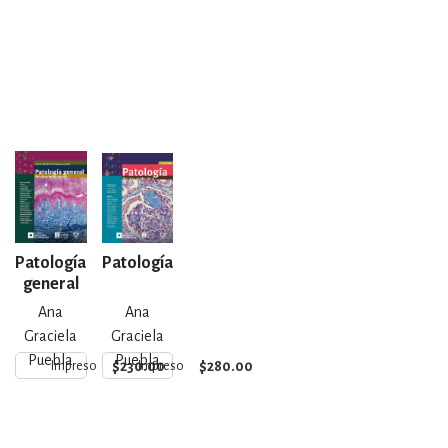
Patología
Patología
general
Ana
Ana
Graciela
Graciela
Puebla
Puebla
$230.00
$280.00
Impreso
Impreso
Mora y
Mora y
otros
otros