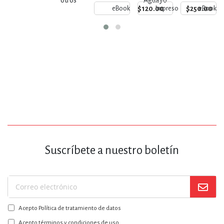
otros
Aguayo
$120.00
$250.00
eBook
Impreso
eBook
Suscríbete a nuestro boletín
Suscríbase
a
Acepto Política de tratamiento de datos
nuestro
boletín:
Acepto términos y condiciones de uso