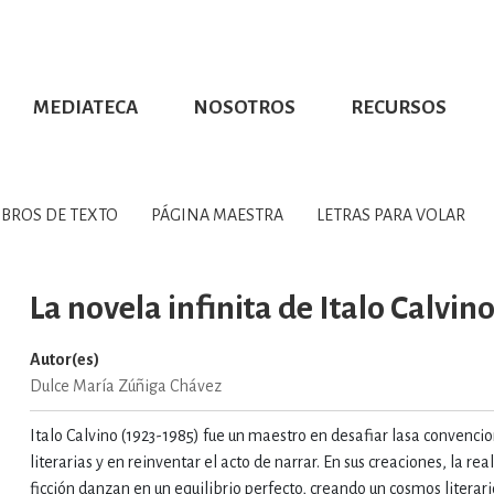
MEDIATECA
NOSOTROS
RECURSOS
CIÓN UDG
S DE TEXTO
PROMOCIONALES
DISTINCIONES
PUBLICACIONES RED UNIVERSITARIA
CONVOCATORIAS
NUMERALIA
CÓMO LEER EBOOKS
DIRECTORIO
COLECCIO
GRAFÍAS, LITERATURA Y ESTUD
IBROS DE TEXTO
PÁGINA MAESTRA
LETRAS PARA VOLAR
ERRA, GEOGRAFÍA, MEDIOAMBIE
La novela infinita de Italo Calvin
Autor(es)
COMPUTACIÓN E INFORMÁTIC
Dulce María Zúñiga Chávez
Italo Calvino (1923-1985) fue un maestro en desafiar lasa convenci
FORMACIÓN Y MATERIAS INTER
literarias y en reinventar el acto de narrar. En sus creaciones, la rea
ficción danzan en un equilibrio perfecto, creando un cosmos literar