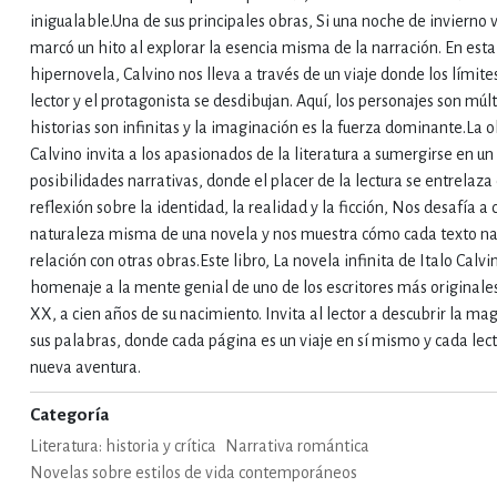
inigualable.Una de sus principales obras, Si una noche de invierno v
marcó un hito al explorar la esencia misma de la narración. En esta
IVIDADES DE OCIO AL AIRE LIB
hipernovela, Calvino nos lleva a través de un viaje donde los límite
lector y el protagonista se desdibujan. Aquí, los personajes son múlt
historias son infinitas y la imaginación es la fuerza dominante.La 
MÍA, FINANZAS, EMPRESA Y G
Calvino invita a los apasionados de la literatura a sumergirse en un
posibilidades narrativas, donde el placer de la lectura se entrelaza 
reflexión sobre la identidad, la realidad y la ficción, Nos desafía a 
, AFICIONES Y OCIO
FICCIÓN
naturaleza misma de una novela y nos muestra cómo cada texto n
relación con otras obras.Este libro, La novela infinita de Italo Calvi
homenaje a la mente genial de uno de los escritores más originales
XX, a cien años de su nacimiento. Invita al lector a descubrir la ma
 Y RELIGIÓN
HISTORIA Y A
sus palabras, donde cada página es un viaje en sí mismo y cada lec
nueva aventura.
Categoría
NILES Y DIDÁCTICOS
LENGUA
Literatura: historia y crítica
Narrativa romántica
Novelas sobre estilos de vida contemporáneos