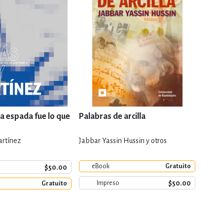
 la espada fue lo que
Palabras de arcilla
Memo
rtínez
Jabbar Yassin Hussin y otros
Louis 
eBook
Gratuito
e
$50.00
$50.00
Impreso
Gratuito