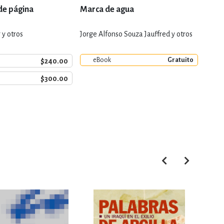
de página
Marca de agua
Natu
 y otros
Jorge Alfonso Souza Jauffred y otros
Elba 
eBook
Gratuito
$240.00
$300.00