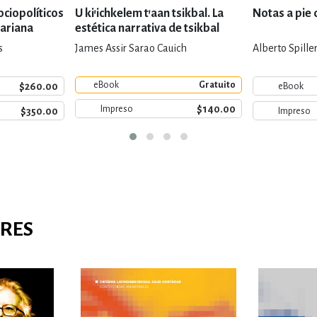
ociopolíticos
U ki'ichkelem t'aan tsikbal. La
Notas a pie 
Mariana
estética narrativa de tsikbal
s
James Assir Sarao Cauich
Alberto Spiller
eBook
Gratuito
$260.00
eBook
$140.00
Impreso
$350.00
Impreso
ARES