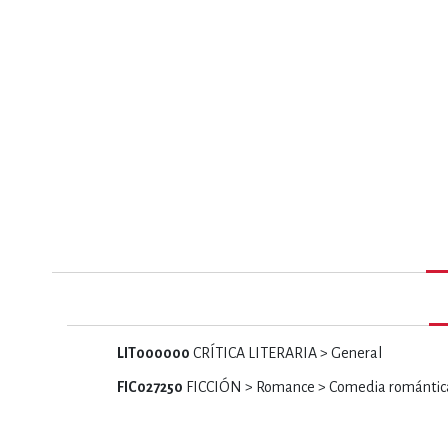
MATEMÁTICAS Y CI
NOVELA GRÁF
SALUD,
TECN
LIT000000
CRÍTICA LITERARIA > General
FIC027250
FICCIÓN > Romance > Comedia romántic