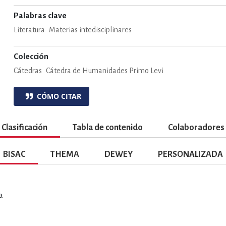
ENCIAS
MEDICINA, ENFERM
Palabras clave
Literatura
Materias intedisciplinares
ICA, LIBROS DE CÓMICS, DIBU
Colección
Cátedras
Cátedra de Humanidades Primo Levi
 RELACIONES Y DESARROLLO P
CÓMO CITAR
Clasificación
Tabla de contenido
Colaboradores
SOCIEDAD Y CIENCIAS SOCIALE
BISAC
THEMA
DEWEY
PERSONALIZADA
OLOGÍA, INGENIERÍA, AGRICU
a