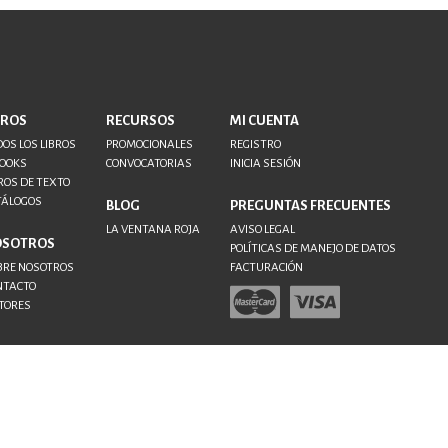
BROS
RECURSOS
MI CUENTA
OS LOS LIBROS
PROMOCIONALES
REGISTRO
BOOKS
CONVOCATORIAS
INICIA SESIÓN
ROS DE TEXTO
TÁLOGOS
BLOG
PREGUNTAS FRECUENTES
LA VENTANA ROJA
AVISO LEGAL
OSOTROS
POLÍTICAS DE MANEJO DE DATOS
BRE NOSOTROS
FACTURACIÓN
NTACTO
TORES