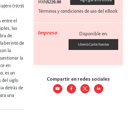
$220.00
MXN
iajero (1979)
Términos y condiciones de uso del eBook
RE
DERECHO
s entre el
iples, las
Impreso
Disponible en:
obra de
ESTIÓN
 laberinto de
Librería Carlos Fuentes
con la
cuestionar la
 Y TEMAS AFINES
ace en
no, es un
Compartir en redes sociales
 del siglo
gia detrás de
RQUEOLOGÍA
tura una
JE Y LINGÜÍSTICA