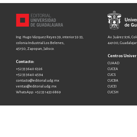
Ing. Hugo Vázquez Reyes 39, interior 32-33,
Av. Juárez 976, Co
colonia Industrial Los Belenes,
44100, Guadalajara
45150, Zapopan, Jalisco.
Centros Univer
Contacto:
CUAAD
+52 33 3640 6326
CUCEA
+52 33 3640 4594
CUCS
contacto@editorial.udg.mx
CUCBA
ventas@editorial.udg.mx
CUCEI
WhatsApp: +52 33 1433 6869
CUCSH