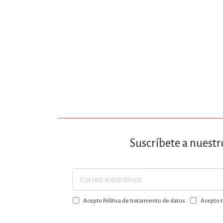
Suscríbete a nuestr
Suscríbase
a
Acepto Política de tratamiento de datos
Acepto t
nuestro
boletín: