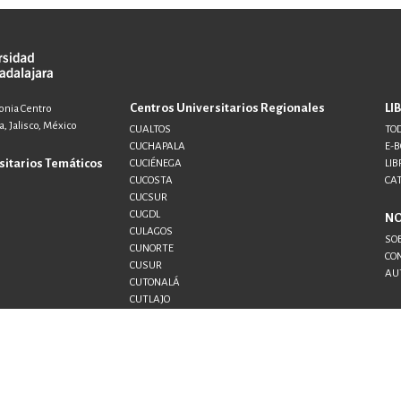
Centros Universitarios Regionales
LI
lonia Centro
, Jalisco, México
CUALTOS
TOD
CUCHAPALA
E-
sitarios Temáticos
CUCIÉNEGA
LIB
CUCOSTA
CA
CUCSUR
CUGDL
N
CULAGOS
SO
CUNORTE
CO
CUSUR
AU
CUTONALÁ
CUTLAJO
CUTLAQUE
CUVALLES
SEMS
UDG+