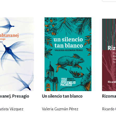
ENCIAS
MEDICINA, ENFERM
ICA, LIBROS DE CÓMICS, DIBU
 RELACIONES Y DESARROLLO P
SOCIEDAD Y CIENCIAS SOCIALE
OLOGÍA, INGENIERÍA, AGRICU
avanej. Presagio
Un silencio tan blanco
Rizoma
utista Vázquez
Valeria Guzmán Pérez
Ricardo C