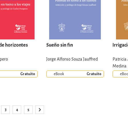
de horizontes
Sueño sin fin
Irrigac
spero
Jorge Alfonso Souza Jauffred
Patricia
Medina
Gratuito
eBook
Gratuito
eBo
Página
3
4
5
o la página
ina
Página
Página
Página
Página
Siguiente