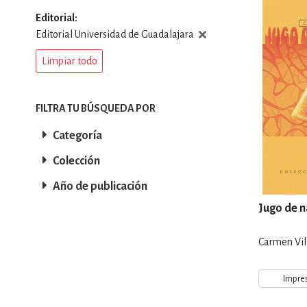
Editorial
DEPORTES Y ACT
Editorial Universidad de Guadalajara
Limpiar todo
ECONO
FILTRA TU BÚSQUEDA POR
Categoría
ESTILOS DE VIDA
Colección
Año de publicación
FILOSOFÍA
Jugo de n
Carmen Vil
INFANTILES, JUVE
Impre