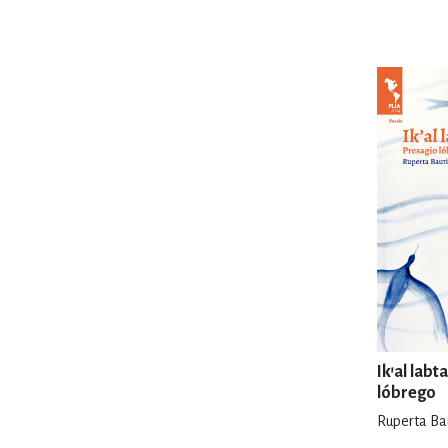
MATEMÁTICAS Y CI
NOVELA GRÁF
SALUD,
TECN
Ik'al labt
lóbrego
Ruperta Ba