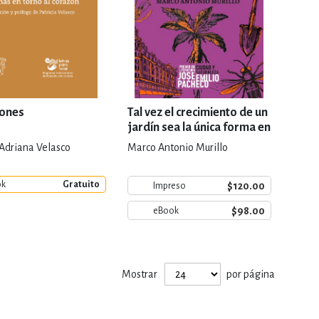
iones
Tal vez el crecimiento de un
jardín sea la única forma en
que los muertos pueden
 Adriana Velasco
Marco Antonio Murillo
hablarnos
ok
Gratuito
$120.00
Impreso
$98.00
eBook
Mostrar
por página