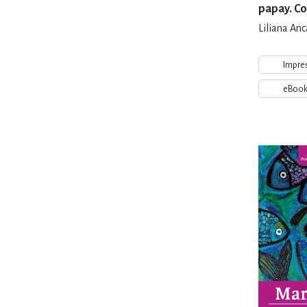
papay. C
anciana, 
Liliana An
Impre
eBoo