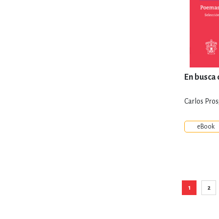
En busca 
Carlos Pro
eBook
1
2
Está viend
Pág