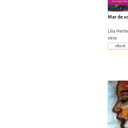
Mar de v
Lilia Herl
otros
eBook