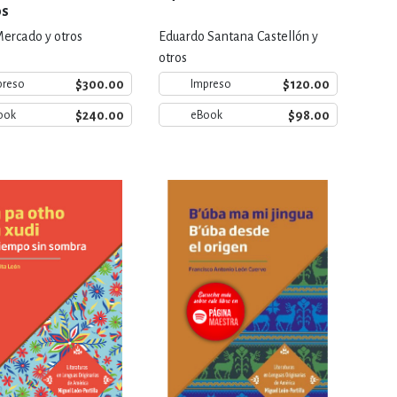
os
 Mercado y otros
Eduardo Santana Castellón y
otros
$300.00
$120.00
preso
Impreso
$240.00
$98.00
ook
eBook