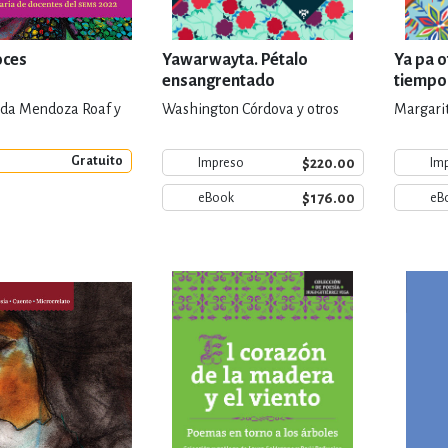
oces
Yawarwayta. Pétalo
Ya pa o
ensangrentado
tiempo
inda Mendoza Roaf y
Washington Córdova y otros
Margarit
Gratuito
$220.00
Impreso
Im
$176.00
eBook
eB