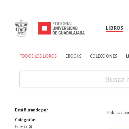
LIBROS
SOBRE NOSOTROS
TODOS LOS LIBROS
HISTORIA
EBOOKS
VINCULA
LIBRO
ARTES
BIO
TODOS LOS LIBROS
EBOOKS
COLECCIONES
L
CIENCIAS DE LA TI
Buscar
Está filtrando por
Publicacio
CONSULTA, IN
Categoría
Poesía