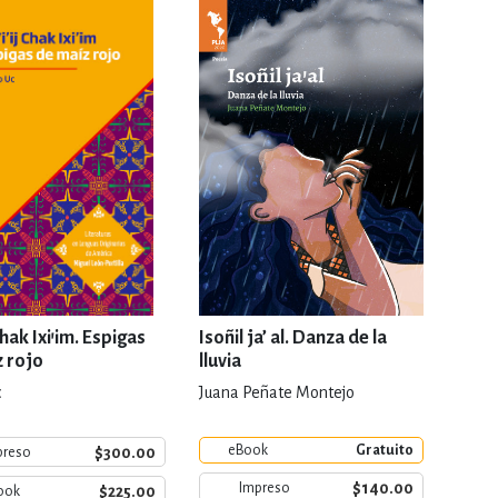
RE
DERECHO
ESTIÓN
 Y TEMAS AFINES
RQUEOLOGÍA
Chak Ixi’im. Espigas
Isoñil ja’ al. Danza de la
z rojo
lluvia
c
Juana Peñate Montejo
JE Y LINGÜÍSTICA
eBook
Gratuito
$300.00
preso
$140.00
Impreso
$225.00
ook