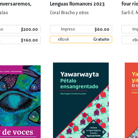
onversaremos,
Lenguas Romances 2023
four rí
anciano, queridos
calao
Coral Bracho y otros
Sarli E.
$200.00
$60.00
so
Impreso
Im
eBook
Gratuito
$160.00
k
eB