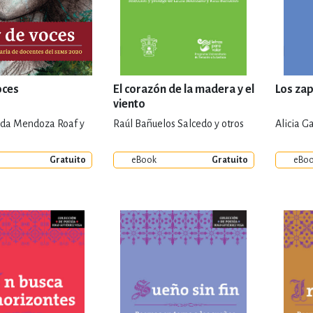
oces
El corazón de la madera y el
Los zap
viento
inda Mendoza Roaf y
Raúl Bañuelos Salcedo y otros
Alicia G
Gratuito
eBook
Gratuito
eBo