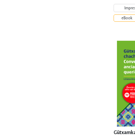
Impre
eBook
Gütxamkay