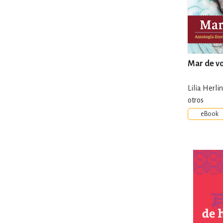
Mar de v
Lilia Herl
otros
eBook