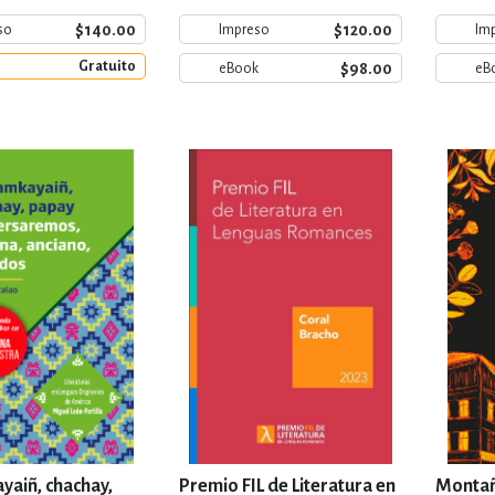
$140.00
$120.00
so
Impreso
Im
Gratuito
$98.00
eBook
eB
aiñ, chachay,
Premio FIL de Literatura en
Montañ