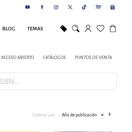
BLOG
TEMAS
Mi carrito
NES
AUTORES
CATÁLOGOS
COLABORADORES
PUNTOS DE VENTA
CONTACTO
IOS LITERARIOS
ACCESO ABIERTO
CATÁLOGOS
PUNTOS DE VENTA
NTE, PLANIFICACIÓN
A
Orden
Ordenar por
ascenden
DISCIPLINARES