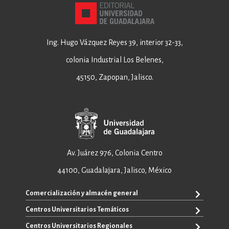
Ing. Hugo Vázquez Reyes 39, interior 32-33,
colonia Industrial Los Belenes,
45150, Zapopan, Jalisco.
Av. Juárez 976, Colonia Centro
44100, Guadalajara, Jalisco, México
Comercialización y almacén general
Centros Universitarios Temáticos
+52 33 3640 6326
+52 33 3640 4595
Centros Universitarios Regionales
CUAAD