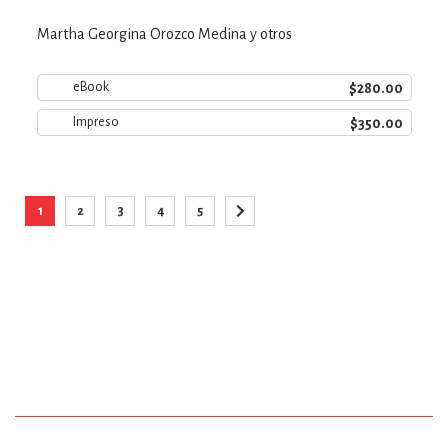
Martha Georgina Orozco Medina y otros
$280.00
eBook
$350.00
Impreso
Página
1
2
3
4
5
Está viendo la página
Página
Página
Página
Página
Página
Siguiente