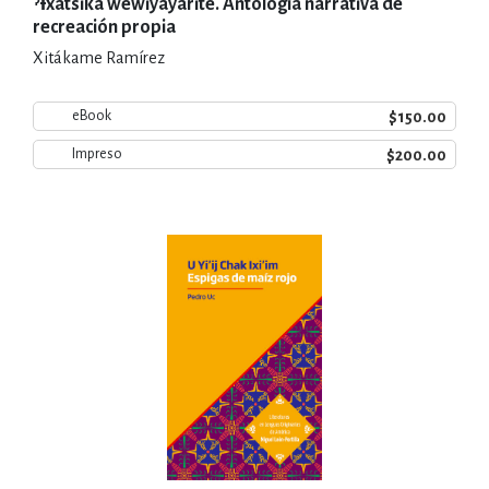
ˀƗxatsika wewiyayarite. Antología narrativa de
recreación propia
Xitákame Ramírez
$150.00
eBook
$200.00
Impreso