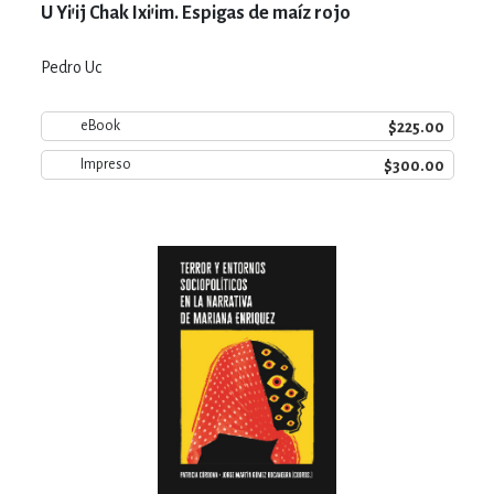
U Yi’ij Chak Ixi’im. Espigas de maíz rojo
Pedro Uc
$225.00
eBook
$300.00
Impreso