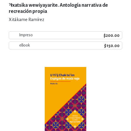
ˀƗxatsika wewiyayarite. Antología narrativa de
recreación propia
Xitákame Ramírez
$200.00
Impreso
$150.00
eBook