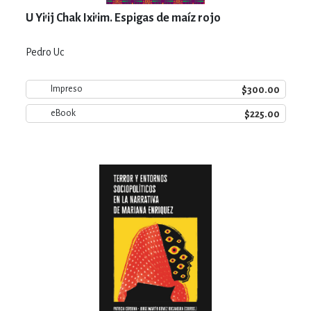
U Yi’ij Chak Ixi’im. Espigas de maíz rojo
Pedro Uc
$300.00
Impreso
$225.00
eBook