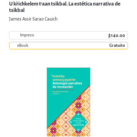
U ki'ichkelem t'aan tsikbal. La estética narrativa de
tsikbal
James Assir Sarao Cauich
$140.00
Impreso
eBook
Gratuito