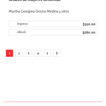
Martha Georgina Orozco Medina y otros
$350.00
Impreso
$280.00
eBook
Página
1
2
3
4
5
Está viendo la página
Página
Página
Página
Página
Página
Siguiente